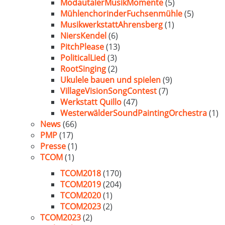
ModautalerMusikMomente
(5)
MühlenchorinderFuchsenmühle
(5)
MusikwerkstattAhrensberg
(1)
NiersKendel
(6)
PitchPlease
(13)
PoliticalLied
(3)
RootSinging
(2)
Ukulele bauen und spielen
(9)
VillageVisionSongContest
(7)
Werkstatt Quillo
(47)
WesterwälderSoundPaintingOrchestra
(1)
News
(66)
PMP
(17)
Presse
(1)
TCOM
(1)
TCOM2018
(170)
TCOM2019
(204)
TCOM2020
(1)
TCOM2023
(2)
TCOM2023
(2)