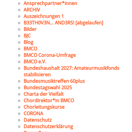
Ansprechpartner*innen
ARCHIV
Auszeichnungen 1
B33TH0V3N… AND3RS! [abgelaufen]
Bilder
BJC
Blog
BMCO
BMCO Corona-Umfrage
BMCO e.V.
Bundeshaushalt 2027: Amateurmusikfonds
stabilisieren
Bundesmusiktreffen 60plus
Bundestagswahl 2025
Charta der Vielfalt
Chordirektor*in BMCO
Chorleitungskurse
CORONA
Datenschutz
Datenschutzerklärung