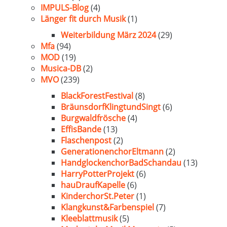
IMPULS-Blog
(4)
Länger fit durch Musik
(1)
Weiterbildung März 2024
(29)
Mfa
(94)
MOD
(19)
Musica-DB
(2)
MVO
(239)
BlackForestFestival
(8)
BräunsdorfKlingtundSingt
(6)
Burgwaldfrösche
(4)
EffisBande
(13)
Flaschenpost
(2)
GenerationenchorEltmann
(2)
HandglockenchorBadSchandau
(13)
HarryPotterProjekt
(6)
hauDraufKapelle
(6)
KinderchorSt.Peter
(1)
Klangkunst&Farbenspiel
(7)
Kleeblattmusik
(5)