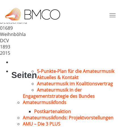
Chorgemeinschaft
Coswig/Weinböhla e.V.
Toggle
Deutschland
navigat
01689
Weihnböhla
DCV
1893
2015
5-Punkte-Plan für die Amateurmusik
Seiten
Aktuelles & Kontakt
Amateurmusik im Koalitionsvertrag
Amateurmusik in der
Engagementstrategie des Bundes
Amateurmusikfonds
Postkartenaktion
Amateurmusikfonds: Projektvorstellungen
AMU – Die 3 PLUS