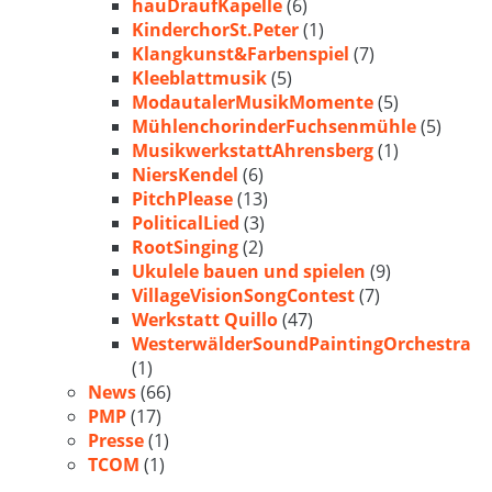
hauDraufKapelle
(6)
KinderchorSt.Peter
(1)
Klangkunst&Farbenspiel
(7)
Kleeblattmusik
(5)
ModautalerMusikMomente
(5)
MühlenchorinderFuchsenmühle
(5)
MusikwerkstattAhrensberg
(1)
NiersKendel
(6)
PitchPlease
(13)
PoliticalLied
(3)
RootSinging
(2)
Ukulele bauen und spielen
(9)
VillageVisionSongContest
(7)
Werkstatt Quillo
(47)
WesterwälderSoundPaintingOrchestra
(1)
News
(66)
PMP
(17)
Presse
(1)
TCOM
(1)