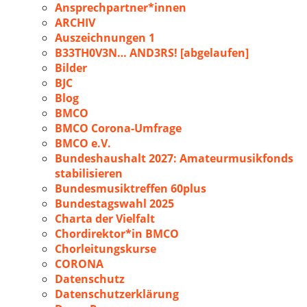
Ansprechpartner*innen
ARCHIV
Auszeichnungen 1
B33TH0V3N… AND3RS! [abgelaufen]
Bilder
BJC
Blog
BMCO
BMCO Corona-Umfrage
BMCO e.V.
Bundeshaushalt 2027: Amateurmusikfonds
stabilisieren
Bundesmusiktreffen 60plus
Bundestagswahl 2025
Charta der Vielfalt
Chordirektor*in BMCO
Chorleitungskurse
CORONA
Datenschutz
Datenschutzerklärung