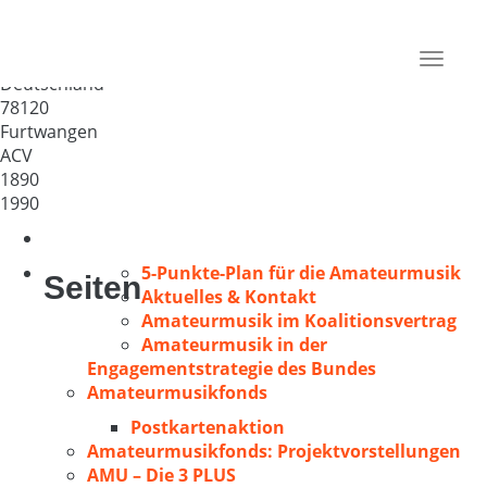
Cäcilienverein/Kirchenchor St.
Cyriak Furtwangen
Toggle
Deutschland
navigat
78120
Furtwangen
ACV
1890
1990
5-Punkte-Plan für die Amateurmusik
Seiten
Aktuelles & Kontakt
Amateurmusik im Koalitionsvertrag
Amateurmusik in der
Engagementstrategie des Bundes
Amateurmusikfonds
Postkartenaktion
Amateurmusikfonds: Projektvorstellungen
AMU – Die 3 PLUS