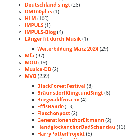
Deutschland singt
(28)
DMT60plus
(1)
HLM
(100)
IMPULS
(1)
IMPULS-Blog
(4)
Länger fit durch Musik
(1)
Weiterbildung März 2024
(29)
Mfa
(97)
MOD
(19)
Musica-DB
(2)
MVO
(239)
BlackForestFestival
(8)
BräunsdorfKlingtundSingt
(6)
Burgwaldfrösche
(4)
EffisBande
(13)
Flaschenpost
(2)
GenerationenchorEltmann
(2)
HandglockenchorBadSchandau
(13)
HarryPotterProjekt
(6)