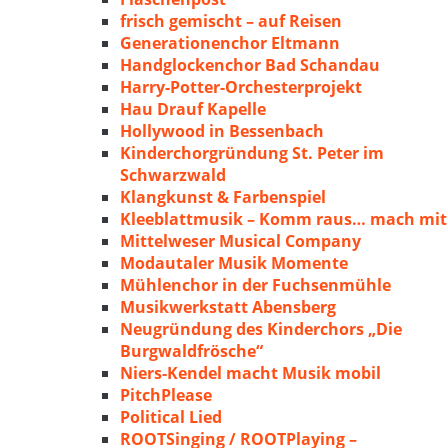
frisch gemischt – auf Reisen
Generationenchor Eltmann
Handglockenchor Bad Schandau
Harry-Potter-Orchesterprojekt
Hau Drauf Kapelle
Hollywood in Bessenbach
Kinderchorgründung St. Peter im
Schwarzwald
Klangkunst & Farbenspiel
Kleeblattmusik – Komm raus… mach mit
Mittelweser Musical Company
Modautaler Musik Momente
Mühlenchor in der Fuchsenmühle
Musikwerkstatt Abensberg
Neugründung des Kinderchors „Die
Burgwaldfrösche“
Niers-Kendel macht Musik mobil
PitchPlease
Political Lied
ROOTSinging / ROOTPlaying –