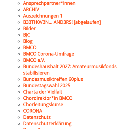
Ansprechpartner*innen
ARCHIV
Auszeichnungen 1
B33TH0V3N… AND3RS! [abgelaufen]
Bilder
BJC
Blog
BMCO
BMCO Corona-Umfrage
BMCO e.V.
Bundeshaushalt 2027: Amateurmusikfonds
stabilisieren
Bundesmusiktreffen 60plus
Bundestagswahl 2025
Charta der Vielfalt
Chordirektor*in BMCO
Chorleitungskurse
CORONA
Datenschutz
Datenschutzerklärung