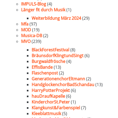
IMPULS-Blog
(4)
Länger fit durch Musik
(1)
Weiterbildung März 2024
(29)
Mfa
(97)
MOD
(19)
Musica-DB
(2)
MVO
(239)
BlackForestFestival
(8)
BräunsdorfKlingtundSingt
(6)
Burgwaldfrösche
(4)
EffisBande
(13)
Flaschenpost
(2)
GenerationenchorEltmann
(2)
HandglockenchorBadSchandau
(13)
HarryPotterProjekt
(6)
hauDraufKapelle
(6)
KinderchorSt.Peter
(1)
Klangkunst&Farbenspiel
(7)
Kleeblattmusik
(5)