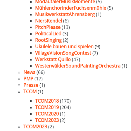
ModautalerMusikMomente
(5)
MühlenchorinderFuchsenmühle
(5)
MusikwerkstattAhrensberg
(1)
NiersKendel
(6)
PitchPlease
(13)
PoliticalLied
(3)
RootSinging
(2)
Ukulele bauen und spielen
(9)
VillageVisionSongContest
(7)
Werkstatt Quillo
(47)
WesterwälderSoundPaintingOrchestra
(1)
News
(66)
PMP
(17)
Presse
(1)
TCOM
(1)
TCOM2018
(170)
TCOM2019
(204)
TCOM2020
(1)
TCOM2023
(2)
TCOM2023
(2)