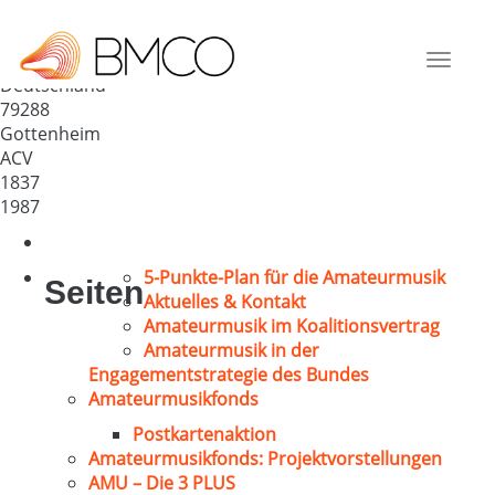
Cäcilienverein Gottenheim-St.
Stephan
Toggle
Deutschland
navigat
79288
Gottenheim
ACV
1837
1987
5-Punkte-Plan für die Amateurmusik
Seiten
Aktuelles & Kontakt
Amateurmusik im Koalitionsvertrag
Amateurmusik in der
Engagementstrategie des Bundes
Amateurmusikfonds
Postkartenaktion
Amateurmusikfonds: Projektvorstellungen
AMU – Die 3 PLUS