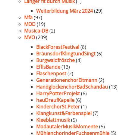
Länger fit durch Musik
(1)
Weiterbildung März 2024
(29)
Mfa
(97)
MOD
(19)
Musica-DB
(2)
MVO
(239)
BlackForestFestival
(8)
BräunsdorfKlingtundSingt
(6)
Burgwaldfrösche
(4)
EffisBande
(13)
Flaschenpost
(2)
GenerationenchorEltmann
(2)
HandglockenchorBadSchandau
(13)
HarryPotterProjekt
(6)
hauDraufKapelle
(6)
KinderchorSt.Peter
(1)
Klangkunst&Farbenspiel
(7)
Kleeblattmusik
(5)
ModautalerMusikMomente
(5)
MühlenchorinderFuchsenmühle
(5)