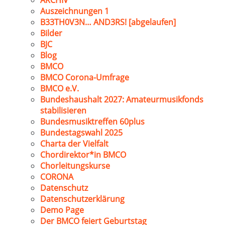
ARCHIV
Auszeichnungen 1
B33TH0V3N… AND3RS! [abgelaufen]
Bilder
BJC
Blog
BMCO
BMCO Corona-Umfrage
BMCO e.V.
Bundeshaushalt 2027: Amateurmusikfonds
stabilisieren
Bundesmusiktreffen 60plus
Bundestagswahl 2025
Charta der Vielfalt
Chordirektor*in BMCO
Chorleitungskurse
CORONA
Datenschutz
Datenschutzerklärung
Demo Page
Der BMCO feiert Geburtstag