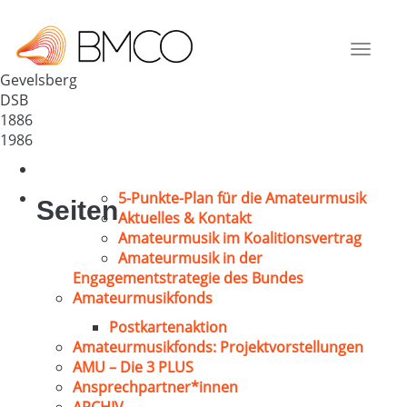
Bürger GV – Glocke
Deutschland
Toggle
58285
navigat
Gevelsberg
DSB
1886
1986
5-Punkte-Plan für die Amateurmusik
Seiten
Aktuelles & Kontakt
Amateurmusik im Koalitionsvertrag
Amateurmusik in der
Engagementstrategie des Bundes
Amateurmusikfonds
Postkartenaktion
Amateurmusikfonds: Projektvorstellungen
AMU – Die 3 PLUS
Ansprechpartner*innen