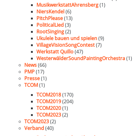
MusikwerkstattAhrensberg
(1)
NiersKendel
(6)
PitchPlease
(13)
PoliticalLied
(3)
RootSinging
(2)
Ukulele bauen und spielen
(9)
VillageVisionSongContest
(7)
Werkstatt Quillo
(47)
WesterwälderSoundPaintingOrchestra
(1)
News
(66)
PMP
(17)
Presse
(1)
TCOM
(1)
TCOM2018
(170)
TCOM2019
(204)
TCOM2020
(1)
TCOM2023
(2)
TCOM2023
(2)
Verband
(40)