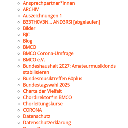
Ansprechpartner*innen
ARCHIV
Auszeichnungen 1
B33TH0V3N… AND3RS! [abgelaufen]
Bilder
BJC
Blog
BMCO
BMCO Corona-Umfrage
BMCO e.V.
Bundeshaushalt 2027: Amateurmusikfonds
stabilisieren
Bundesmusiktreffen 60plus
Bundestagswahl 2025
Charta der Vielfalt
Chordirektor*in BMCO
Chorleitungskurse
CORONA
Datenschutz
Datenschutzerklärung