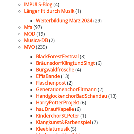
IMPULS-Blog
(4)
Länger fit durch Musik
(1)
Weiterbildung März 2024
(29)
Mfa
(97)
MOD
(19)
Musica-DB
(2)
MVO
(239)
BlackForestFestival
(8)
BräunsdorfKlingtundSingt
(6)
Burgwaldfrösche
(4)
EffisBande
(13)
Flaschenpost
(2)
GenerationenchorEltmann
(2)
HandglockenchorBadSchandau
(13)
HarryPotterProjekt
(6)
hauDraufKapelle
(6)
KinderchorSt.Peter
(1)
Klangkunst&Farbenspiel
(7)
Kleeblattmusik
(5)