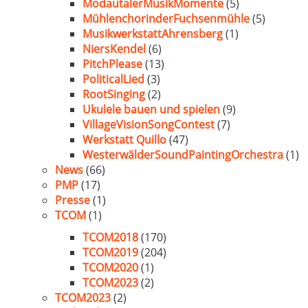
ModautalerMusikMomente
(5)
MühlenchorinderFuchsenmühle
(5)
MusikwerkstattAhrensberg
(1)
NiersKendel
(6)
PitchPlease
(13)
PoliticalLied
(3)
RootSinging
(2)
Ukulele bauen und spielen
(9)
VillageVisionSongContest
(7)
Werkstatt Quillo
(47)
WesterwälderSoundPaintingOrchestra
(1)
News
(66)
PMP
(17)
Presse
(1)
TCOM
(1)
TCOM2018
(170)
TCOM2019
(204)
TCOM2020
(1)
TCOM2023
(2)
TCOM2023
(2)