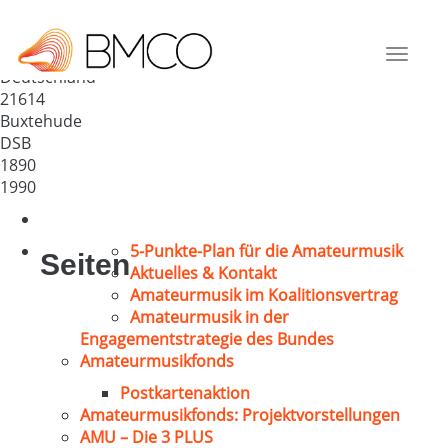
Altkloster Männerchor v. 1890
e.V.
Toggle
Deutschland
navigat
21614
Buxtehude
DSB
1890
1990
5-Punkte-Plan für die Amateurmusik
Seiten
Aktuelles & Kontakt
Amateurmusik im Koalitionsvertrag
Amateurmusik in der
Engagementstrategie des Bundes
Amateurmusikfonds
Postkartenaktion
Amateurmusikfonds: Projektvorstellungen
AMU – Die 3 PLUS