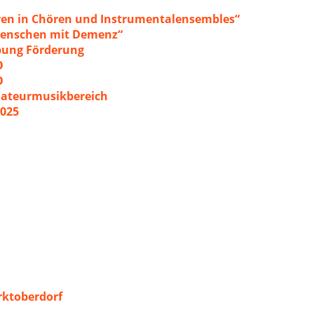
ren in Chören und Instrumentalensembles“
 Menschen mit Demenz“
ibung Förderung
O
O
mateurmusikbereich
2025
ktoberdorf