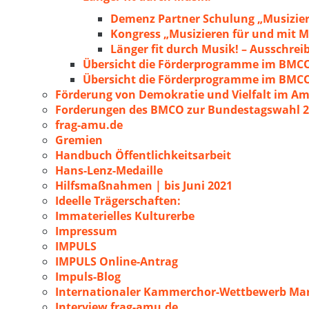
Demenz Partner Schulung „Musizie
Kongress „Musizieren für und mit
Länger fit durch Musik! – Ausschre
Übersicht die Förderprogramme im BMC
Übersicht die Förderprogramme im BMC
Förderung von Demokratie und Vielfalt im A
Forderungen des BMCO zur Bundestagswahl 
frag-amu.de
Gremien
Handbuch Öffentlichkeitsarbeit
Hans-Lenz-Medaille
Hilfsmaßnahmen | bis Juni 2021
Ideelle Trägerschaften:
Immaterielles Kulturerbe
Impressum
IMPULS
IMPULS Online-Antrag
Impuls-Blog
Internationaler Kammerchor-Wettbewerb Mar
Interview frag-amu.de