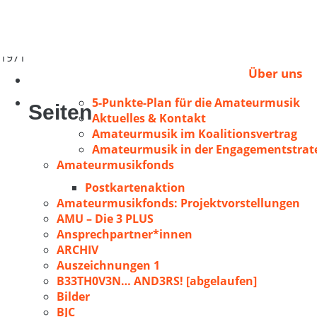
Burghardt, Joe
Canada/Winnipeg
1971
Über uns
5-Punkte-Plan für die Amateurmusik
Seiten
Aktuelles & Kontakt
Amateurmusik im Koalitionsvertrag
Amateurmusik in der Engagementstrate
Amateurmusikfonds
Postkartenaktion
Amateurmusikfonds: Projektvorstellungen
AMU – Die 3 PLUS
Ansprechpartner*innen
ARCHIV
Auszeichnungen 1
B33TH0V3N… AND3RS! [abgelaufen]
Bilder
BJC