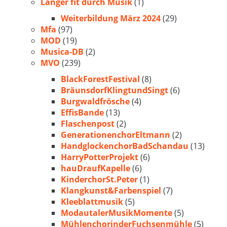
Länger fit durch Musik
(1)
Weiterbildung März 2024
(29)
Mfa
(97)
MOD
(19)
Musica-DB
(2)
MVO
(239)
BlackForestFestival
(8)
BräunsdorfKlingtundSingt
(6)
Burgwaldfrösche
(4)
EffisBande
(13)
Flaschenpost
(2)
GenerationenchorEltmann
(2)
HandglockenchorBadSchandau
(13)
HarryPotterProjekt
(6)
hauDraufKapelle
(6)
KinderchorSt.Peter
(1)
Klangkunst&Farbenspiel
(7)
Kleeblattmusik
(5)
ModautalerMusikMomente
(5)
MühlenchorinderFuchsenmühle
(5)