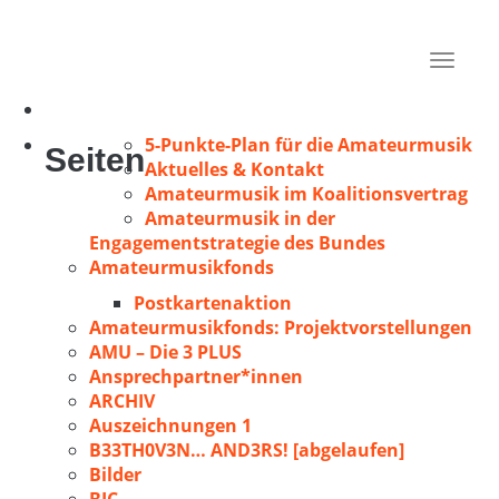
Burczyk, Rainer
Dinslaken
Toggle
1987
navigat
5-Punkte-Plan für die Amateurmusik
Seiten
Aktuelles & Kontakt
Amateurmusik im Koalitionsvertrag
Amateurmusik in der
Engagementstrategie des Bundes
Amateurmusikfonds
Postkartenaktion
Amateurmusikfonds: Projektvorstellungen
AMU – Die 3 PLUS
Ansprechpartner*innen
ARCHIV
Auszeichnungen 1
B33TH0V3N… AND3RS! [abgelaufen]
Bilder