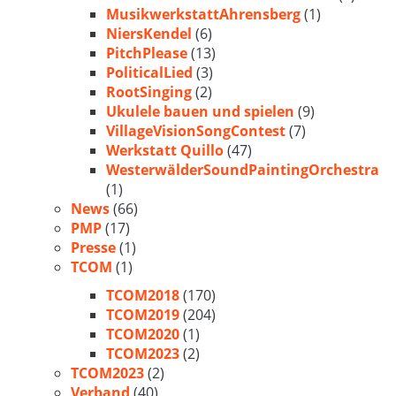
MusikwerkstattAhrensberg
(1)
NiersKendel
(6)
PitchPlease
(13)
PoliticalLied
(3)
RootSinging
(2)
Ukulele bauen und spielen
(9)
VillageVisionSongContest
(7)
Werkstatt Quillo
(47)
WesterwälderSoundPaintingOrchestra
(1)
News
(66)
PMP
(17)
Presse
(1)
TCOM
(1)
TCOM2018
(170)
TCOM2019
(204)
TCOM2020
(1)
TCOM2023
(2)
TCOM2023
(2)
Verband
(40)