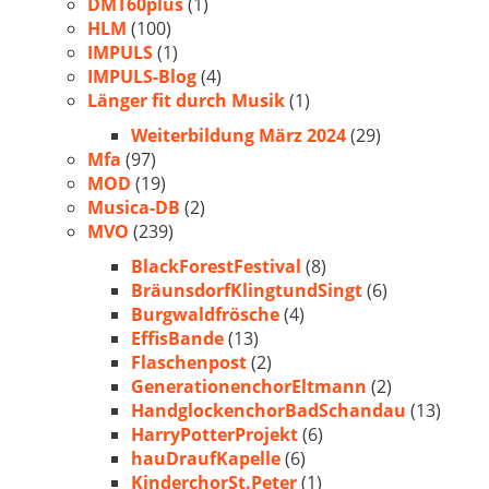
DMT60plus
(1)
HLM
(100)
IMPULS
(1)
IMPULS-Blog
(4)
Länger fit durch Musik
(1)
Weiterbildung März 2024
(29)
Mfa
(97)
MOD
(19)
Musica-DB
(2)
MVO
(239)
BlackForestFestival
(8)
BräunsdorfKlingtundSingt
(6)
Burgwaldfrösche
(4)
EffisBande
(13)
Flaschenpost
(2)
GenerationenchorEltmann
(2)
HandglockenchorBadSchandau
(13)
HarryPotterProjekt
(6)
hauDraufKapelle
(6)
KinderchorSt.Peter
(1)