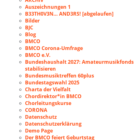
ARCHIV
Auszeichnungen 1
B33TH0V3N… AND3RS! [abgelaufen]
Bilder
BJC
Blog
BMCO
BMCO Corona-Umfrage
BMCO e.V.
Bundeshaushalt 2027: Amateurmusikfonds
stabilisieren
Bundesmusiktreffen 60plus
Bundestagswahl 2025
Charta der Vielfalt
Chordirektor*in BMCO
Chorleitungskurse
CORONA
Datenschutz
Datenschutzerklärung
Demo Page
Der BMCO feiert Geburtstag