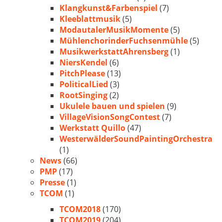
Klangkunst&Farbenspiel
(7)
Kleeblattmusik
(5)
ModautalerMusikMomente
(5)
MühlenchorinderFuchsenmühle
(5)
MusikwerkstattAhrensberg
(1)
NiersKendel
(6)
PitchPlease
(13)
PoliticalLied
(3)
RootSinging
(2)
Ukulele bauen und spielen
(9)
VillageVisionSongContest
(7)
Werkstatt Quillo
(47)
WesterwälderSoundPaintingOrchestra
(1)
News
(66)
PMP
(17)
Presse
(1)
TCOM
(1)
TCOM2018
(170)
TCOM2019
(204)