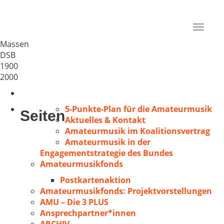
Volkschor Massen e.V.
Deutschland
Toggle
03238
navigat
Massen
DSB
1900
2000
5-Punkte-Plan für die Amateurmusik
Seiten
Aktuelles & Kontakt
Amateurmusik im Koalitionsvertrag
Amateurmusik in der
Engagementstrategie des Bundes
Amateurmusikfonds
Postkartenaktion
Amateurmusikfonds: Projektvorstellungen
AMU – Die 3 PLUS
Ansprechpartner*innen