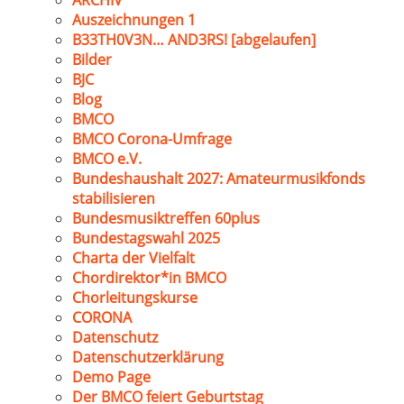
ARCHIV
Auszeichnungen 1
B33TH0V3N… AND3RS! [abgelaufen]
Bilder
BJC
Blog
BMCO
BMCO Corona-Umfrage
BMCO e.V.
Bundeshaushalt 2027: Amateurmusikfonds
stabilisieren
Bundesmusiktreffen 60plus
Bundestagswahl 2025
Charta der Vielfalt
Chordirektor*in BMCO
Chorleitungskurse
CORONA
Datenschutz
Datenschutzerklärung
Demo Page
Der BMCO feiert Geburtstag