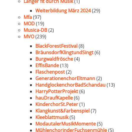
Länger fit durch Musik
(1)
Weiterbildung März 2024
(29)
Mfa
(97)
MOD
(19)
Musica-DB
(2)
MVO
(239)
BlackForestFestival
(8)
BräunsdorfKlingtundSingt
(6)
Burgwaldfrösche
(4)
EffisBande
(13)
Flaschenpost
(2)
GenerationenchorEltmann
(2)
HandglockenchorBadSchandau
(13)
HarryPotterProjekt
(6)
hauDraufKapelle
(6)
KinderchorSt.Peter
(1)
Klangkunst&Farbenspiel
(7)
Kleeblattmusik
(5)
ModautalerMusikMomente
(5)
MühlenchorinderFuchsenmühle
(5)