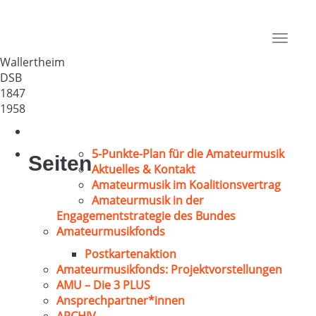
Sängervereinigung „Eintracht“
Deutschland
Toggle
55578
navigat
Wallertheim
DSB
1847
1958
5-Punkte-Plan für die Amateurmusik
Seiten
Aktuelles & Kontakt
Amateurmusik im Koalitionsvertrag
Amateurmusik in der
Engagementstrategie des Bundes
Amateurmusikfonds
Postkartenaktion
Amateurmusikfonds: Projektvorstellungen
AMU – Die 3 PLUS
Ansprechpartner*innen