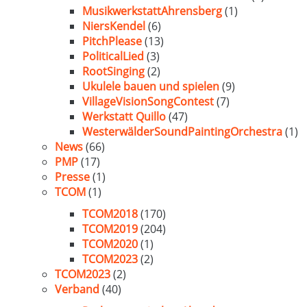
MusikwerkstattAhrensberg
(1)
NiersKendel
(6)
PitchPlease
(13)
PoliticalLied
(3)
RootSinging
(2)
Ukulele bauen und spielen
(9)
VillageVisionSongContest
(7)
Werkstatt Quillo
(47)
WesterwälderSoundPaintingOrchestra
(1)
News
(66)
PMP
(17)
Presse
(1)
TCOM
(1)
TCOM2018
(170)
TCOM2019
(204)
TCOM2020
(1)
TCOM2023
(2)
TCOM2023
(2)
Verband
(40)