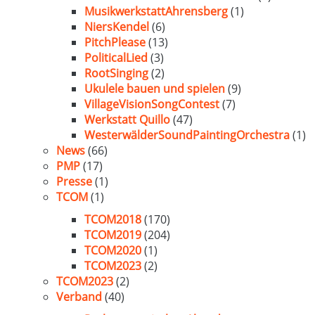
MusikwerkstattAhrensberg
(1)
NiersKendel
(6)
PitchPlease
(13)
PoliticalLied
(3)
RootSinging
(2)
Ukulele bauen und spielen
(9)
VillageVisionSongContest
(7)
Werkstatt Quillo
(47)
WesterwälderSoundPaintingOrchestra
(1)
News
(66)
PMP
(17)
Presse
(1)
TCOM
(1)
TCOM2018
(170)
TCOM2019
(204)
TCOM2020
(1)
TCOM2023
(2)
TCOM2023
(2)
Verband
(40)