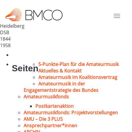
Sängerkreis 1844 Neuenheim
Deutschland
Toggle
69120
navigat
Heidelberg
DSB
1844
1958
5-Punkte-Plan für die Amateurmusik
Seiten
Aktuelles & Kontakt
Amateurmusik im Koalitionsvertrag
Amateurmusik in der
Engagementstrategie des Bundes
Amateurmusikfonds
Postkartenaktion
Amateurmusikfonds: Projektvorstellungen
AMU – Die 3 PLUS
Ansprechpartner*innen