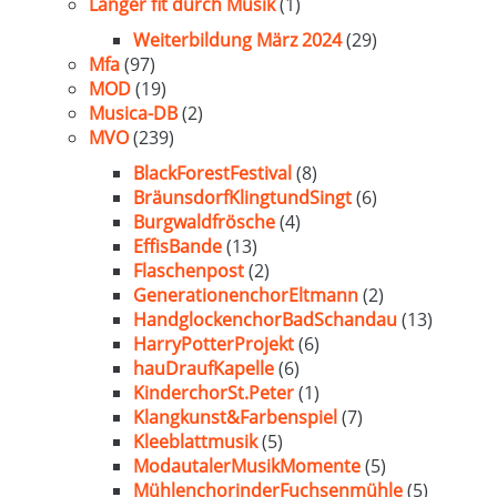
Länger fit durch Musik
(1)
Weiterbildung März 2024
(29)
Mfa
(97)
MOD
(19)
Musica-DB
(2)
MVO
(239)
BlackForestFestival
(8)
BräunsdorfKlingtundSingt
(6)
Burgwaldfrösche
(4)
EffisBande
(13)
Flaschenpost
(2)
GenerationenchorEltmann
(2)
HandglockenchorBadSchandau
(13)
HarryPotterProjekt
(6)
hauDraufKapelle
(6)
KinderchorSt.Peter
(1)
Klangkunst&Farbenspiel
(7)
Kleeblattmusik
(5)
ModautalerMusikMomente
(5)
MühlenchorinderFuchsenmühle
(5)