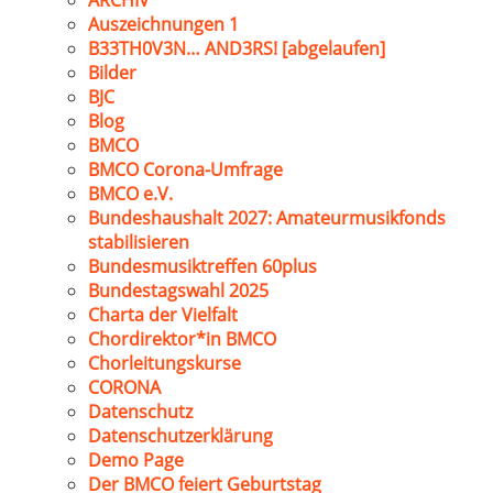
ARCHIV
Auszeichnungen 1
B33TH0V3N… AND3RS! [abgelaufen]
Bilder
BJC
Blog
BMCO
BMCO Corona-Umfrage
BMCO e.V.
Bundeshaushalt 2027: Amateurmusikfonds
stabilisieren
Bundesmusiktreffen 60plus
Bundestagswahl 2025
Charta der Vielfalt
Chordirektor*in BMCO
Chorleitungskurse
CORONA
Datenschutz
Datenschutzerklärung
Demo Page
Der BMCO feiert Geburtstag