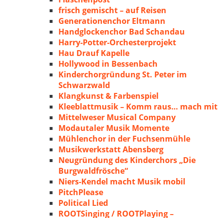
frisch gemischt – auf Reisen
Generationenchor Eltmann
Handglockenchor Bad Schandau
Harry-Potter-Orchesterprojekt
Hau Drauf Kapelle
Hollywood in Bessenbach
Kinderchorgründung St. Peter im
Schwarzwald
Klangkunst & Farbenspiel
Kleeblattmusik – Komm raus… mach mit
Mittelweser Musical Company
Modautaler Musik Momente
Mühlenchor in der Fuchsenmühle
Musikwerkstatt Abensberg
Neugründung des Kinderchors „Die
Burgwaldfrösche“
Niers-Kendel macht Musik mobil
PitchPlease
Political Lied
ROOTSinging / ROOTPlaying –