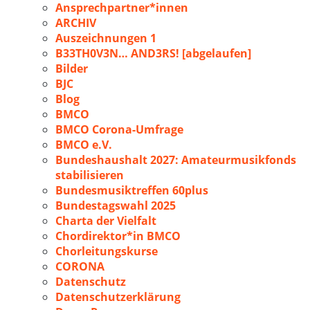
Ansprechpartner*innen
ARCHIV
Auszeichnungen 1
B33TH0V3N… AND3RS! [abgelaufen]
Bilder
BJC
Blog
BMCO
BMCO Corona-Umfrage
BMCO e.V.
Bundeshaushalt 2027: Amateurmusikfonds
stabilisieren
Bundesmusiktreffen 60plus
Bundestagswahl 2025
Charta der Vielfalt
Chordirektor*in BMCO
Chorleitungskurse
CORONA
Datenschutz
Datenschutzerklärung