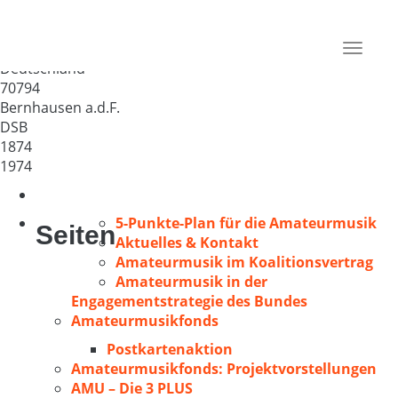
Sängerbund Bernhausen 1874
e.V.
Toggle
Deutschland
navigat
70794
Bernhausen a.d.F.
DSB
1874
1974
5-Punkte-Plan für die Amateurmusik
Seiten
Aktuelles & Kontakt
Amateurmusik im Koalitionsvertrag
Amateurmusik in der
Engagementstrategie des Bundes
Amateurmusikfonds
Postkartenaktion
Amateurmusikfonds: Projektvorstellungen
AMU – Die 3 PLUS