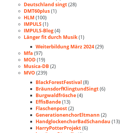
Deutschland singt
(28)
DMT60plus
(1)
HLM
(100)
IMPULS
(1)
IMPULS-Blog
(4)
Länger fit durch Musik
(1)
Weiterbildung März 2024
(29)
Mfa
(97)
MOD
(19)
Musica-DB
(2)
MVO
(239)
BlackForestFestival
(8)
BräunsdorfKlingtundSingt
(6)
Burgwaldfrösche
(4)
EffisBande
(13)
Flaschenpost
(2)
GenerationenchorEltmann
(2)
HandglockenchorBadSchandau
(13)
HarryPotterProjekt
(6)