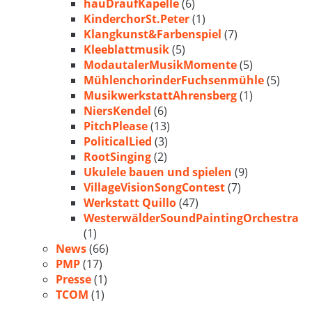
hauDraufKapelle
(6)
KinderchorSt.Peter
(1)
Klangkunst&Farbenspiel
(7)
Kleeblattmusik
(5)
ModautalerMusikMomente
(5)
MühlenchorinderFuchsenmühle
(5)
MusikwerkstattAhrensberg
(1)
NiersKendel
(6)
PitchPlease
(13)
PoliticalLied
(3)
RootSinging
(2)
Ukulele bauen und spielen
(9)
VillageVisionSongContest
(7)
Werkstatt Quillo
(47)
WesterwälderSoundPaintingOrchestra
(1)
News
(66)
PMP
(17)
Presse
(1)
TCOM
(1)