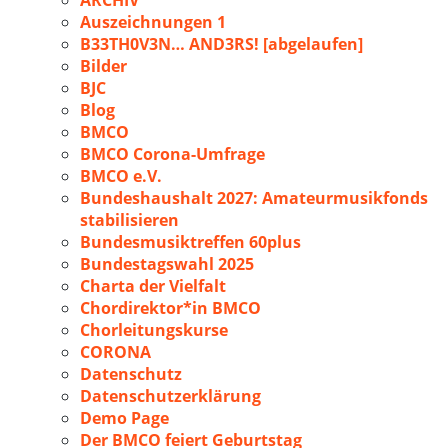
ARCHIV
Auszeichnungen 1
B33TH0V3N… AND3RS! [abgelaufen]
Bilder
BJC
Blog
BMCO
BMCO Corona-Umfrage
BMCO e.V.
Bundeshaushalt 2027: Amateurmusikfonds
stabilisieren
Bundesmusiktreffen 60plus
Bundestagswahl 2025
Charta der Vielfalt
Chordirektor*in BMCO
Chorleitungskurse
CORONA
Datenschutz
Datenschutzerklärung
Demo Page
Der BMCO feiert Geburtstag