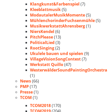
Klangkunst&Farbenspiel
(7)
Kleeblattmusik
(5)
ModautalerMusikMomente
(5)
MühlenchorinderFuchsenmühle
(5)
MusikwerkstattAhrensberg
(1)
NiersKendel
(6)
PitchPlease
(13)
PoliticalLied
(3)
RootSinging
(2)
Ukulele bauen und spielen
(9)
VillageVisionSongContest
(7)
Werkstatt Quillo
(47)
WesterwälderSoundPaintingOrchestra
(1)
News
(66)
PMP
(17)
Presse
(1)
TCOM
(1)
TCOM2018
(170)
TCOM2019
(204)