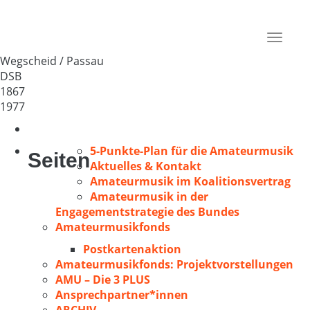
MGV Wegscheid
Deutschland
Toggle
94110
navigat
Wegscheid / Passau
DSB
1867
1977
5-Punkte-Plan für die Amateurmusik
Seiten
Aktuelles & Kontakt
Amateurmusik im Koalitionsvertrag
Amateurmusik in der
Engagementstrategie des Bundes
Amateurmusikfonds
Postkartenaktion
Amateurmusikfonds: Projektvorstellungen
AMU – Die 3 PLUS
Ansprechpartner*innen