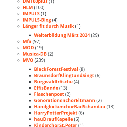
DMT60plus
(1)
HLM
(100)
IMPULS
(1)
IMPULS-Blog
(4)
Länger fit durch Musik
(1)
Weiterbildung März 2024
(29)
Mfa
(97)
MOD
(19)
Musica-DB
(2)
MVO
(239)
BlackForestFestival
(8)
BräunsdorfKlingtundSingt
(6)
Burgwaldfrösche
(4)
EffisBande
(13)
Flaschenpost
(2)
GenerationenchorEltmann
(2)
HandglockenchorBadSchandau
(13)
HarryPotterProjekt
(6)
hauDraufKapelle
(6)
KinderchorSt.Peter
(1)