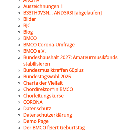
ARCHIV
Auszeichnungen 1
B33TH0V3N… AND3RS! [abgelaufen]
Bilder
BJC
Blog
BMCO
BMCO Corona-Umfrage
BMCO e.V.
Bundeshaushalt 2027: Amateurmusikfonds
stabilisieren
Bundesmusiktreffen 60plus
Bundestagswahl 2025
Charta der Vielfalt
Chordirektor*in BMCO
Chorleitungskurse
CORONA
Datenschutz
Datenschutzerklärung
Demo Page
Der BMCO feiert Geburtstag