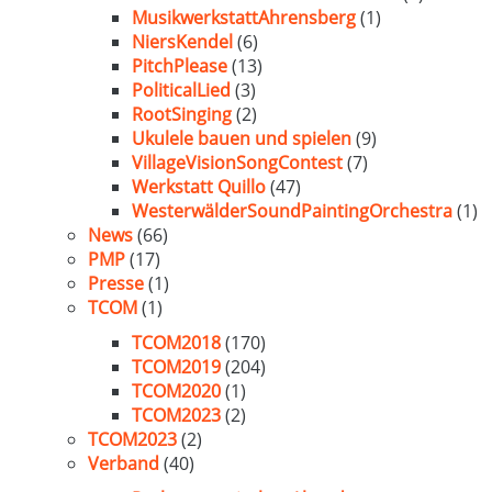
MusikwerkstattAhrensberg
(1)
NiersKendel
(6)
PitchPlease
(13)
PoliticalLied
(3)
RootSinging
(2)
Ukulele bauen und spielen
(9)
VillageVisionSongContest
(7)
Werkstatt Quillo
(47)
WesterwälderSoundPaintingOrchestra
(1)
News
(66)
PMP
(17)
Presse
(1)
TCOM
(1)
TCOM2018
(170)
TCOM2019
(204)
TCOM2020
(1)
TCOM2023
(2)
TCOM2023
(2)
Verband
(40)