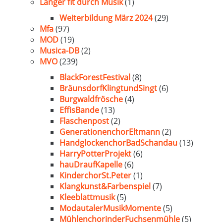
Länger fit durch Musik
(1)
Weiterbildung März 2024
(29)
Mfa
(97)
MOD
(19)
Musica-DB
(2)
MVO
(239)
BlackForestFestival
(8)
BräunsdorfKlingtundSingt
(6)
Burgwaldfrösche
(4)
EffisBande
(13)
Flaschenpost
(2)
GenerationenchorEltmann
(2)
HandglockenchorBadSchandau
(13)
HarryPotterProjekt
(6)
hauDraufKapelle
(6)
KinderchorSt.Peter
(1)
Klangkunst&Farbenspiel
(7)
Kleeblattmusik
(5)
ModautalerMusikMomente
(5)
MühlenchorinderFuchsenmühle
(5)