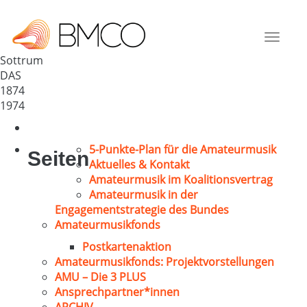
MGV Sottrum
Deutschland
Toggle
31188
navigat
Sottrum
DAS
1874
1974
5-Punkte-Plan für die Amateurmusik
Seiten
Aktuelles & Kontakt
Amateurmusik im Koalitionsvertrag
Amateurmusik in der
Engagementstrategie des Bundes
Amateurmusikfonds
Postkartenaktion
Amateurmusikfonds: Projektvorstellungen
AMU – Die 3 PLUS
Ansprechpartner*innen