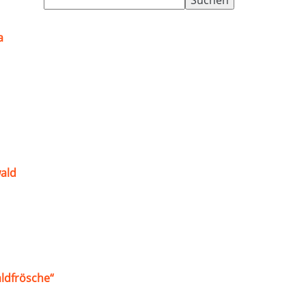
nach:
a
ald
ldfrösche“