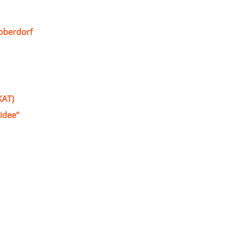
oberdorf
KAT)
idee“