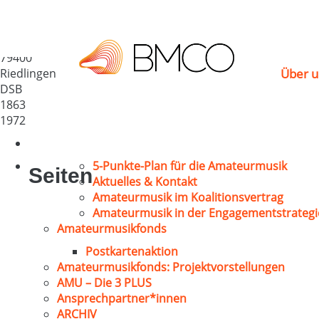
MGV Riedlingen
Deutschland
79400
Riedlingen
Über u
DSB
1863
1972
5-Punkte-Plan für die Amateurmusik
Seiten
Aktuelles & Kontakt
Amateurmusik im Koalitionsvertrag
Amateurmusik in der Engagementstrategi
Amateurmusikfonds
Postkartenaktion
Amateurmusikfonds: Projektvorstellungen
AMU – Die 3 PLUS
Ansprechpartner*innen
ARCHIV