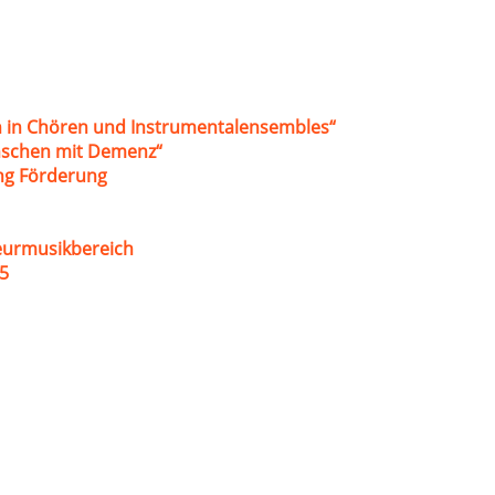
 in Chören und Instrumentalensembles“
nschen mit Demenz“
ung Förderung
eurmusikbereich
5