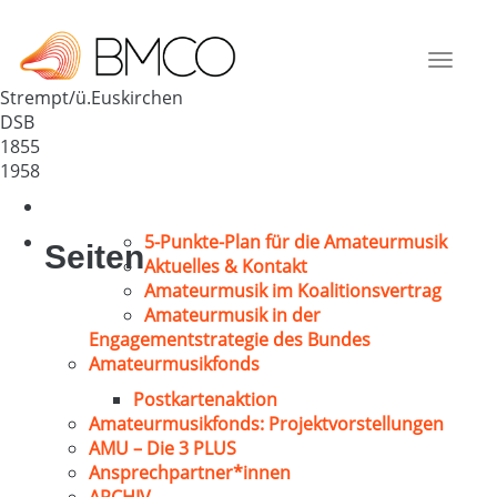
MGV Liederkranz Strempt
Deutschland
Toggle
53894
navigat
Strempt/ü.Euskirchen
DSB
1855
1958
5-Punkte-Plan für die Amateurmusik
Seiten
Aktuelles & Kontakt
Amateurmusik im Koalitionsvertrag
Amateurmusik in der
Engagementstrategie des Bundes
Amateurmusikfonds
Postkartenaktion
Amateurmusikfonds: Projektvorstellungen
AMU – Die 3 PLUS
Ansprechpartner*innen