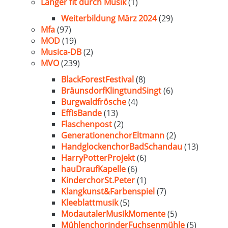
Länger fit durch Musik
(1)
Weiterbildung März 2024
(29)
Mfa
(97)
MOD
(19)
Musica-DB
(2)
MVO
(239)
BlackForestFestival
(8)
BräunsdorfKlingtundSingt
(6)
Burgwaldfrösche
(4)
EffisBande
(13)
Flaschenpost
(2)
GenerationenchorEltmann
(2)
HandglockenchorBadSchandau
(13)
HarryPotterProjekt
(6)
hauDraufKapelle
(6)
KinderchorSt.Peter
(1)
Klangkunst&Farbenspiel
(7)
Kleeblattmusik
(5)
ModautalerMusikMomente
(5)
MühlenchorinderFuchsenmühle
(5)