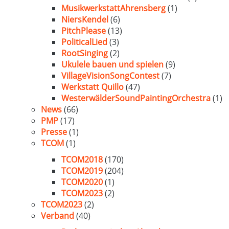
MusikwerkstattAhrensberg
(1)
NiersKendel
(6)
PitchPlease
(13)
PoliticalLied
(3)
RootSinging
(2)
Ukulele bauen und spielen
(9)
VillageVisionSongContest
(7)
Werkstatt Quillo
(47)
WesterwälderSoundPaintingOrchestra
(1)
News
(66)
PMP
(17)
Presse
(1)
TCOM
(1)
TCOM2018
(170)
TCOM2019
(204)
TCOM2020
(1)
TCOM2023
(2)
TCOM2023
(2)
Verband
(40)