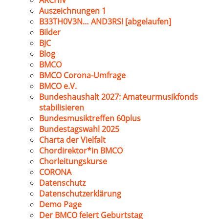
ARCHIV
Auszeichnungen 1
B33TH0V3N… AND3RS! [abgelaufen]
Bilder
BJC
Blog
BMCO
BMCO Corona-Umfrage
BMCO e.V.
Bundeshaushalt 2027: Amateurmusikfonds
stabilisieren
Bundesmusiktreffen 60plus
Bundestagswahl 2025
Charta der Vielfalt
Chordirektor*in BMCO
Chorleitungskurse
CORONA
Datenschutz
Datenschutzerklärung
Demo Page
Der BMCO feiert Geburtstag