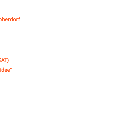
oberdorf
KAT)
idee“