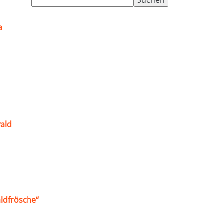
nach:
a
ald
ldfrösche“