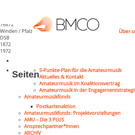
MGV „Liederkranz 18
Deutschland
76872
Winden / Pfalz
Über u
DSB
1872
1972
5-Punkte-Plan für die Amateurmusik
Seiten
Aktuelles & Kontakt
Amateurmusik im Koalitionsvertrag
Amateurmusik in der Engagementstrategi
Amateurmusikfonds
Postkartenaktion
Amateurmusikfonds: Projektvorstellungen
AMU – Die 3 PLUS
Ansprechpartner*innen
ARCHIV