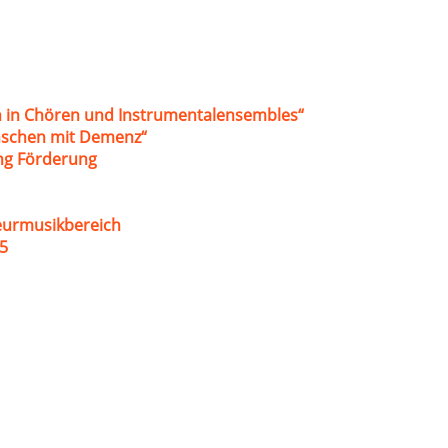
 in Chören und Instrumentalensembles“
nschen mit Demenz“
ung Förderung
eurmusikbereich
5