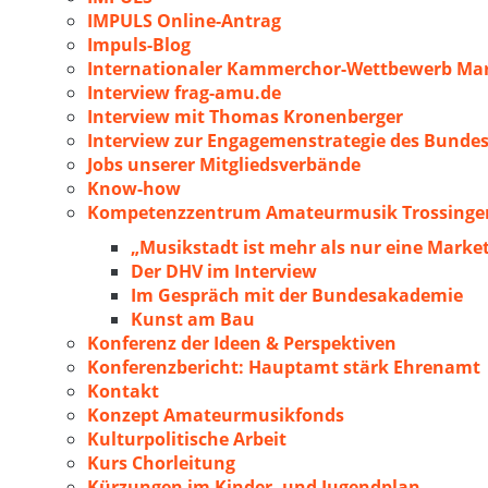
IMPULS Online-Antrag
Impuls-Blog
Internationaler Kammerchor-Wettbewerb Mar
Interview frag-amu.de
Interview mit Thomas Kronenberger
Interview zur Engagemenstrategie des Bunde
Jobs unserer Mitgliedsverbände
Know-how
Kompetenzzentrum Amateurmusik Trossingen
„Musikstadt ist mehr als nur eine Marke
Der DHV im Interview
Im Gespräch mit der Bundesakademie
Kunst am Bau
Konferenz der Ideen & Perspektiven
Konferenzbericht: Hauptamt stärk Ehrenamt
Kontakt
Konzept Amateurmusikfonds
Kulturpolitische Arbeit
Kurs Chorleitung
Kürzungen im Kinder- und Jugendplan