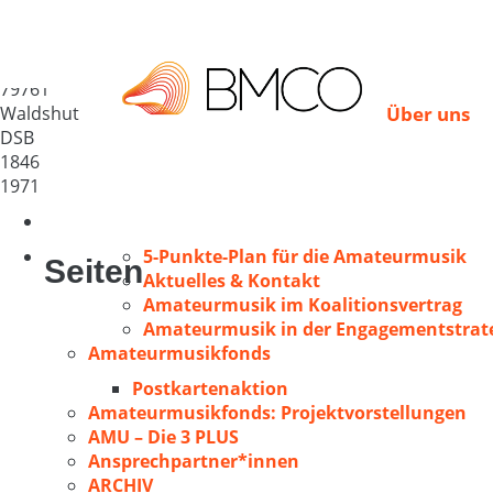
MGV „Liederkranz 184
Deutschland
79761
Waldshut
Über uns
DSB
1846
1971
5-Punkte-Plan für die Amateurmusik
Seiten
Aktuelles & Kontakt
Amateurmusik im Koalitionsvertrag
Amateurmusik in der Engagementstrate
Amateurmusikfonds
Postkartenaktion
Amateurmusikfonds: Projektvorstellungen
AMU – Die 3 PLUS
Ansprechpartner*innen
ARCHIV