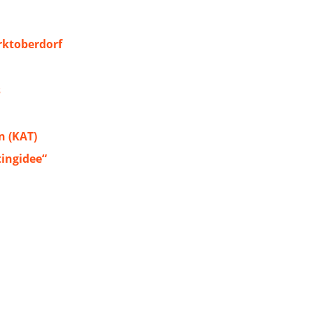
ktoberdorf
s
 (KAT)
tingidee“