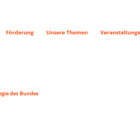
6“ e.V.
Förderung
Unsere Themen
Veranstaltung
gie des Bundes