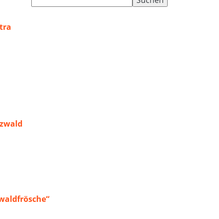
nach:
tra
rzwald
waldfrösche“