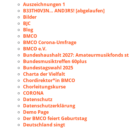
Auszeichnungen 1
B33TH0V3N… AND3RS! [abgelaufen]
Bilder
BJC
Blog
BMCO
BMCO Corona-Umfrage
BMCO e.V.
Bundeshaushalt 2027: Amateurmusikfonds sta
Bundesmusiktreffen 60plus
Bundestagswahl 2025
Charta der Vielfalt
Chordirektor*in BMCO
Chorleitungskurse
CORONA
Datenschutz
Datenschutzerklärung
Demo Page
Der BMCO feiert Geburtstag
Deutschland singt