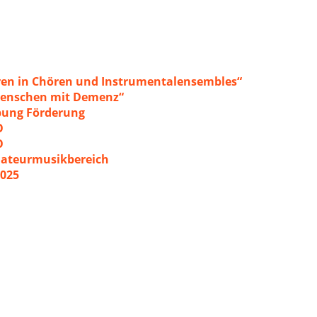
ren in Chören und Instrumentalensembles“
 Menschen mit Demenz“
ibung Förderung
O
O
mateurmusikbereich
2025