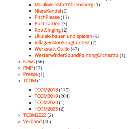
MusikwerkstattAhrensberg
(1)
NiersKendel
(6)
PitchPlease
(13)
PoliticalLied
(3)
RootSinging
(2)
Ukulele bauen und spielen
(9)
VillageVisionSongContest
(7)
Werkstatt Quillo
(47)
WesterwälderSoundPaintingOrchestra
(1)
News
(66)
PMP
(17)
Presse
(1)
TCOM
(1)
TCOM2018
(170)
TCOM2019
(204)
TCOM2020
(1)
TCOM2023
(2)
TCOM2023
(2)
Verband
(40)