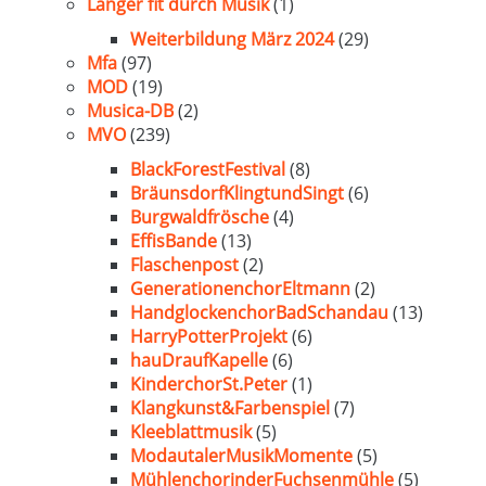
Länger fit durch Musik
(1)
Weiterbildung März 2024
(29)
Mfa
(97)
MOD
(19)
Musica-DB
(2)
MVO
(239)
BlackForestFestival
(8)
BräunsdorfKlingtundSingt
(6)
Burgwaldfrösche
(4)
EffisBande
(13)
Flaschenpost
(2)
GenerationenchorEltmann
(2)
HandglockenchorBadSchandau
(13)
HarryPotterProjekt
(6)
hauDraufKapelle
(6)
KinderchorSt.Peter
(1)
Klangkunst&Farbenspiel
(7)
Kleeblattmusik
(5)
ModautalerMusikMomente
(5)
MühlenchorinderFuchsenmühle
(5)