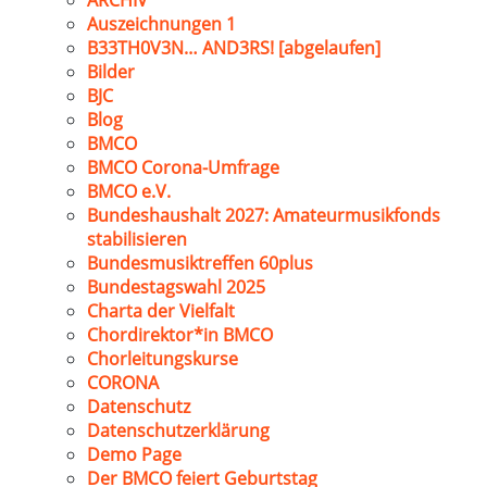
ARCHIV
Auszeichnungen 1
B33TH0V3N… AND3RS! [abgelaufen]
Bilder
BJC
Blog
BMCO
BMCO Corona-Umfrage
BMCO e.V.
Bundeshaushalt 2027: Amateurmusikfonds
stabilisieren
Bundesmusiktreffen 60plus
Bundestagswahl 2025
Charta der Vielfalt
Chordirektor*in BMCO
Chorleitungskurse
CORONA
Datenschutz
Datenschutzerklärung
Demo Page
Der BMCO feiert Geburtstag