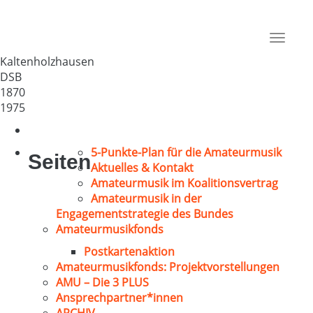
MGV „Liederhain“
Deutschland
Toggle
65558
navigat
Kaltenholzhausen
DSB
1870
1975
5-Punkte-Plan für die Amateurmusik
Seiten
Aktuelles & Kontakt
Amateurmusik im Koalitionsvertrag
Amateurmusik in der
Engagementstrategie des Bundes
Amateurmusikfonds
Postkartenaktion
Amateurmusikfonds: Projektvorstellungen
AMU – Die 3 PLUS
Ansprechpartner*innen