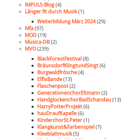
IMPULS-Blog
(4)
Länger fit durch Musik
(1)
Weiterbildung März 2024
(29)
Mfa
(97)
MOD
(19)
Musica-DB
(2)
MVO
(239)
BlackForestFestival
(8)
BräunsdorfKlingtundSingt
(6)
Burgwaldfrösche
(4)
EffisBande
(13)
Flaschenpost
(2)
GenerationenchorEltmann
(2)
HandglockenchorBadSchandau
(13)
HarryPotterProjekt
(6)
hauDraufKapelle
(6)
KinderchorSt.Peter
(1)
Klangkunst&Farbenspiel
(7)
Kleeblattmusik
(5)