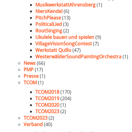
MusikwerkstattAhrensberg
(1)
NiersKendel
(6)
PitchPlease
(13)
PoliticalLied
(3)
RootSinging
(2)
Ukulele bauen und spielen
(9)
VillageVisionSongContest
(7)
Werkstatt Quillo
(47)
WesterwälderSoundPaintingOrchestra
(1)
News
(66)
PMP
(17)
Presse
(1)
TCOM
(1)
TCOM2018
(170)
TCOM2019
(204)
TCOM2020
(1)
TCOM2023
(2)
TCOM2023
(2)
Verband
(40)