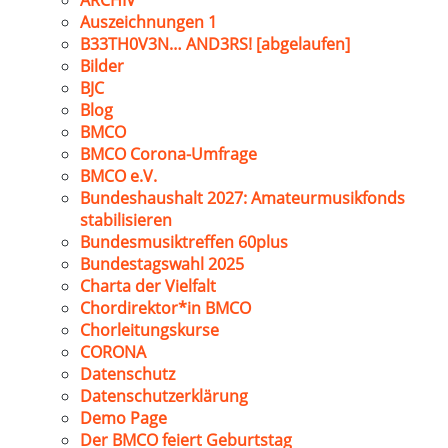
ARCHIV
Auszeichnungen 1
B33TH0V3N… AND3RS! [abgelaufen]
Bilder
BJC
Blog
BMCO
BMCO Corona-Umfrage
BMCO e.V.
Bundeshaushalt 2027: Amateurmusikfonds
stabilisieren
Bundesmusiktreffen 60plus
Bundestagswahl 2025
Charta der Vielfalt
Chordirektor*in BMCO
Chorleitungskurse
CORONA
Datenschutz
Datenschutzerklärung
Demo Page
Der BMCO feiert Geburtstag