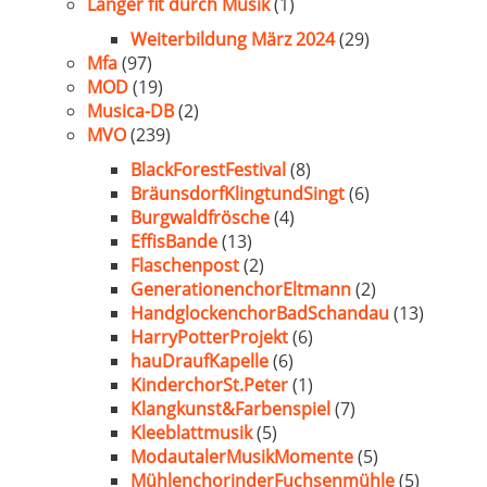
Länger fit durch Musik
(1)
Weiterbildung März 2024
(29)
Mfa
(97)
MOD
(19)
Musica-DB
(2)
MVO
(239)
BlackForestFestival
(8)
BräunsdorfKlingtundSingt
(6)
Burgwaldfrösche
(4)
EffisBande
(13)
Flaschenpost
(2)
GenerationenchorEltmann
(2)
HandglockenchorBadSchandau
(13)
HarryPotterProjekt
(6)
hauDraufKapelle
(6)
KinderchorSt.Peter
(1)
Klangkunst&Farbenspiel
(7)
Kleeblattmusik
(5)
ModautalerMusikMomente
(5)
MühlenchorinderFuchsenmühle
(5)