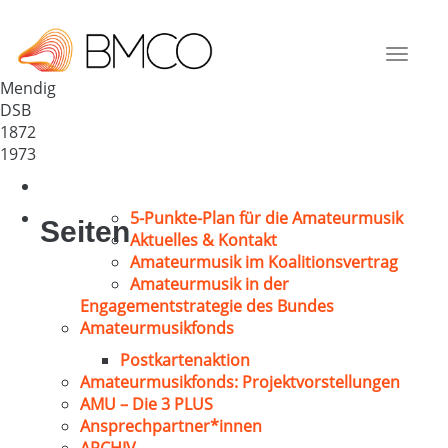
MGV „Amicita“
Deutschland
Toggle
56743
navigat
Mendig
DSB
1872
1973
5-Punkte-Plan für die Amateurmusik
Seiten
Aktuelles & Kontakt
Amateurmusik im Koalitionsvertrag
Amateurmusik in der
Engagementstrategie des Bundes
Amateurmusikfonds
Postkartenaktion
Amateurmusikfonds: Projektvorstellungen
AMU – Die 3 PLUS
Ansprechpartner*innen