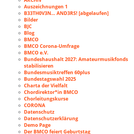
ARCHIV
Auszeichnungen 1
B33TH0V3N… AND3RS! [abgelaufen]
Bilder
BJC
Blog
BMCO
BMCO Corona-Umfrage
BMCO e.V.
Bundeshaushalt 2027: Amateurmusikfonds
stabilisieren
Bundesmusiktreffen 60plus
Bundestagswahl 2025
Charta der Vielfalt
Chordirektor*in BMCO
Chorleitungskurse
CORONA
Datenschutz
Datenschutzerklärung
Demo Page
Der BMCO feiert Geburtstag