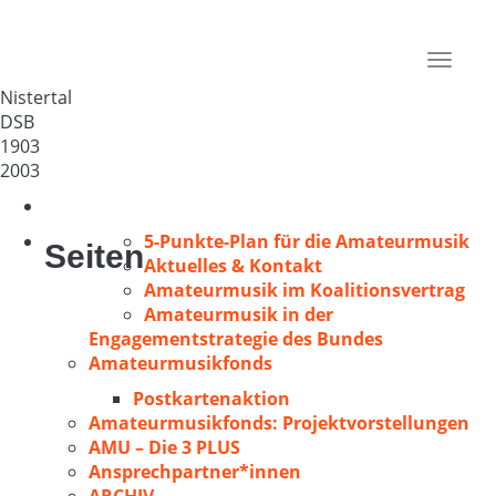
MGV „1903“ Nistertal
Deutschland
Toggle
57647
navigat
Nistertal
DSB
1903
2003
5-Punkte-Plan für die Amateurmusik
Seiten
Aktuelles & Kontakt
Amateurmusik im Koalitionsvertrag
Amateurmusik in der
Engagementstrategie des Bundes
Amateurmusikfonds
Postkartenaktion
Amateurmusikfonds: Projektvorstellungen
AMU – Die 3 PLUS
Ansprechpartner*innen