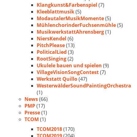
Klangkunst&Farbenspiel
(7)
Kleeblattmusik
(5)
ModautalerMusikMomente
(5)
MühlenchorinderFuchsenmühle
(5)
MusikwerkstattAhrensberg
(1)
NiersKendel
(6)
PitchPlease
(13)
PoliticalLied
(3)
RootSinging
(2)
Ukulele bauen und spielen
(9)
VillageVisionSongContest
(7)
Werkstatt Quillo
(47)
WesterwälderSoundPaintingOrchestra
(1)
News
(66)
PMP
(17)
Presse
(1)
TCOM
(1)
TCOM2018
(170)
TCOM2019
(204)