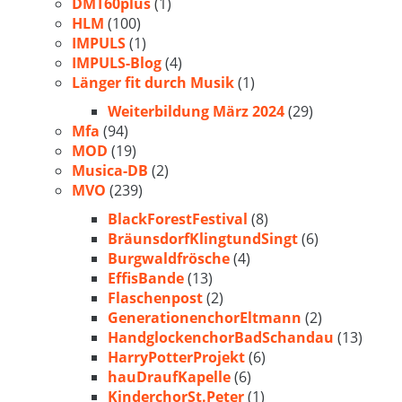
DMT60plus
(1)
HLM
(100)
IMPULS
(1)
IMPULS-Blog
(4)
Länger fit durch Musik
(1)
Weiterbildung März 2024
(29)
Mfa
(94)
MOD
(19)
Musica-DB
(2)
MVO
(239)
BlackForestFestival
(8)
BräunsdorfKlingtundSingt
(6)
Burgwaldfrösche
(4)
EffisBande
(13)
Flaschenpost
(2)
GenerationenchorEltmann
(2)
HandglockenchorBadSchandau
(13)
HarryPotterProjekt
(6)
hauDraufKapelle
(6)
KinderchorSt.Peter
(1)