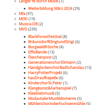
Länger fit durch Musik
(1)
Weiterbildung März 2024
(29)
Mfa
(97)
MOD
(19)
Musica-DB
(2)
MVO
(239)
BlackForestFestival
(8)
BräunsdorfKlingtundSingt
(6)
Burgwaldfrösche
(4)
EffisBande
(13)
Flaschenpost
(2)
GenerationenchorEltmann
(2)
HandglockenchorBadSchandau
(13)
HarryPotterProjekt
(6)
hauDraufKapelle
(6)
KinderchorSt.Peter
(1)
Klangkunst&Farbenspiel
(7)
Kleeblattmusik
(5)
ModautalerMusikMomente
(5)
MühlenchorinderFuchsenmühle
(5)