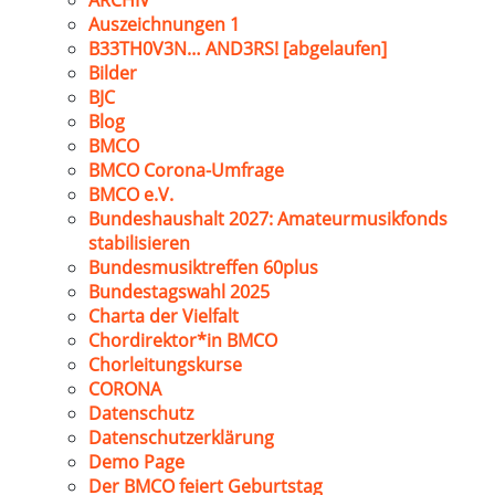
ARCHIV
Auszeichnungen 1
B33TH0V3N… AND3RS! [abgelaufen]
Bilder
BJC
Blog
BMCO
BMCO Corona-Umfrage
BMCO e.V.
Bundeshaushalt 2027: Amateurmusikfonds
stabilisieren
Bundesmusiktreffen 60plus
Bundestagswahl 2025
Charta der Vielfalt
Chordirektor*in BMCO
Chorleitungskurse
CORONA
Datenschutz
Datenschutzerklärung
Demo Page
Der BMCO feiert Geburtstag