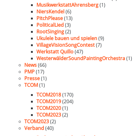
MusikwerkstattAhrensberg
(1)
NiersKendel
(6)
PitchPlease
(13)
PoliticalLied
(3)
RootSinging
(2)
Ukulele bauen und spielen
(9)
VillageVisionSongContest
(7)
Werkstatt Quillo
(47)
WesterwälderSoundPaintingOrchestra
(1)
News
(66)
PMP
(17)
Presse
(1)
TCOM
(1)
TCOM2018
(170)
TCOM2019
(204)
TCOM2020
(1)
TCOM2023
(2)
TCOM2023
(2)
Verband
(40)