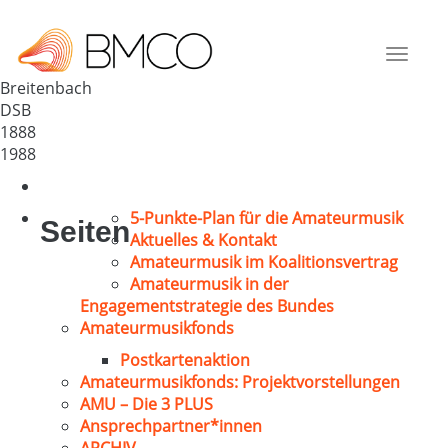
MGV 1888 Breitenbach/H. e.V.
Deutschland
Toggle
36179
navigat
Breitenbach
DSB
1888
1988
5-Punkte-Plan für die Amateurmusik
Seiten
Aktuelles & Kontakt
Amateurmusik im Koalitionsvertrag
Amateurmusik in der
Engagementstrategie des Bundes
Amateurmusikfonds
Postkartenaktion
Amateurmusikfonds: Projektvorstellungen
AMU – Die 3 PLUS
Ansprechpartner*innen