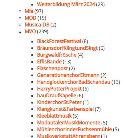
Weiterbildung März 2024
(29)
Mfa
(97)
MOD
(19)
Musica-DB
(2)
MVO
(239)
BlackForestFestival
(8)
BräunsdorfKlingtundSingt
(6)
Burgwaldfrösche
(4)
EffisBande
(13)
Flaschenpost
(2)
GenerationenchorEltmann
(2)
HandglockenchorBadSchandau
(13)
HarryPotterProjekt
(6)
hauDraufKapelle
(6)
KinderchorSt.Peter
(1)
Klangkunst&Farbenspiel
(7)
Kleeblattmusik
(5)
ModautalerMusikMomente
(5)
MühlenchorinderFuchsenmühle
(5)
MusikwerkstattAhrensberg
(1)