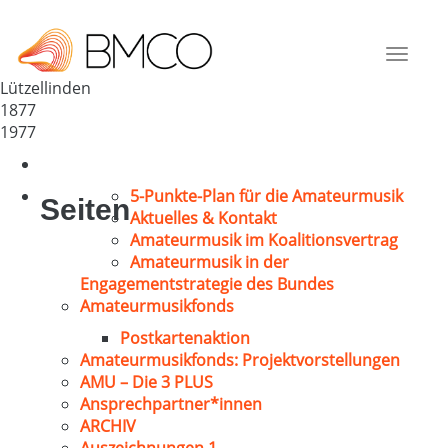
MGV 1877 LÜTZELLINDEN
Deutschland
Toggle
35398
navigat
Lützellinden
1877
1977
5-Punkte-Plan für die Amateurmusik
Seiten
Aktuelles & Kontakt
Amateurmusik im Koalitionsvertrag
Amateurmusik in der
Engagementstrategie des Bundes
Amateurmusikfonds
Postkartenaktion
Amateurmusikfonds: Projektvorstellungen
AMU – Die 3 PLUS
Ansprechpartner*innen
ARCHIV