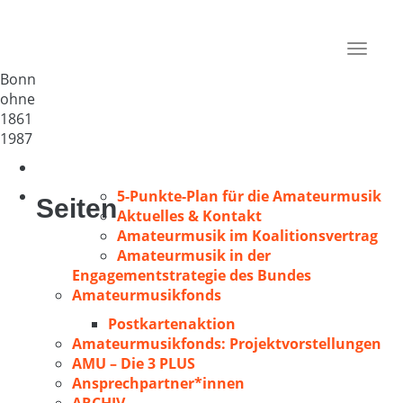
MGV 1861 Geislar
Deutschland
Toggle
53225
navigat
Bonn
ohne
1861
1987
5-Punkte-Plan für die Amateurmusik
Seiten
Aktuelles & Kontakt
Amateurmusik im Koalitionsvertrag
Amateurmusik in der
Engagementstrategie des Bundes
Amateurmusikfonds
Postkartenaktion
Amateurmusikfonds: Projektvorstellungen
AMU – Die 3 PLUS
Ansprechpartner*innen