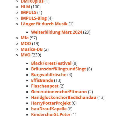
DMT60plus
(1)
HLM
(100)
IMPULS
(1)
IMPULS-Blog
(4)
Länger fit durch Musik
(1)
Weiterbildung März 2024
(29)
Mfa
(97)
MOD
(19)
Musica-DB
(2)
MVO
(239)
BlackForestFestival
(8)
BräunsdorfKlingtundSingt
(6)
Burgwaldfrösche
(4)
EffisBande
(13)
Flaschenpost
(2)
GenerationenchorEltmann
(2)
HandglockenchorBadSchandau
(13)
HarryPotterProjekt
(6)
hauDraufKapelle
(6)
KinderchorSt.Peter
(1)