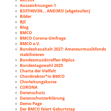
ARCHIV
Auszeichnungen 1
B33TH0V3N… AND3RS! [abgelaufen]
Bilder
BJC
Blog
BMCO
BMCO Corona-Umfrage
BMCO e.V.
Bundeshaushalt 2027: Amateurmusikfonds
stabilisieren
Bundesmusiktreffen 60plus
Bundestagswahl 2025
Charta der Vielfalt
Chordirektor*in BMCO
Chorleitungskurse
CORONA
Datenschutz
Datenschutzerklärung
Demo Page
Der BMCO feiert Geburtstag