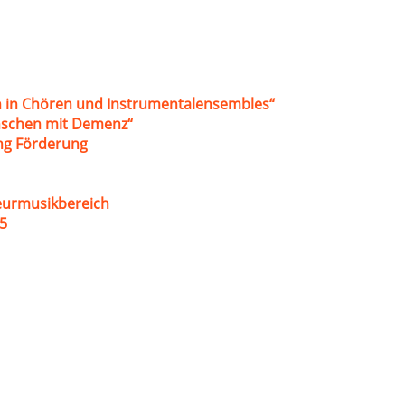
 in Chören und Instrumentalensembles“
nschen mit Demenz“
ung Förderung
eurmusikbereich
5