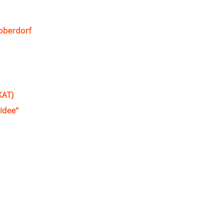
oberdorf
KAT)
idee“