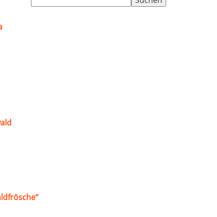
nach:
a
ald
ldfrösche“