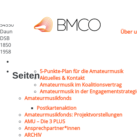
MGV 1850 Daun
Deutschland
54550
Daun
Über u
DSB
1850
1958
5-Punkte-Plan für die Amateurmusik
Seiten
Aktuelles & Kontakt
Amateurmusik im Koalitionsvertrag
Amateurmusik in der Engagementstrategi
Amateurmusikfonds
Postkartenaktion
Amateurmusikfonds: Projektvorstellungen
AMU – Die 3 PLUS
Ansprechpartner*innen
ARCHIV