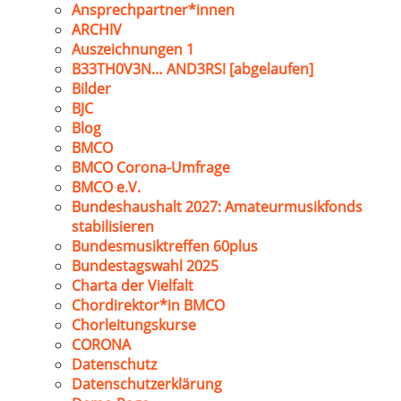
Ansprechpartner*innen
ARCHIV
Auszeichnungen 1
B33TH0V3N… AND3RS! [abgelaufen]
Bilder
BJC
Blog
BMCO
BMCO Corona-Umfrage
BMCO e.V.
Bundeshaushalt 2027: Amateurmusikfonds
stabilisieren
Bundesmusiktreffen 60plus
Bundestagswahl 2025
Charta der Vielfalt
Chordirektor*in BMCO
Chorleitungskurse
CORONA
Datenschutz
Datenschutzerklärung