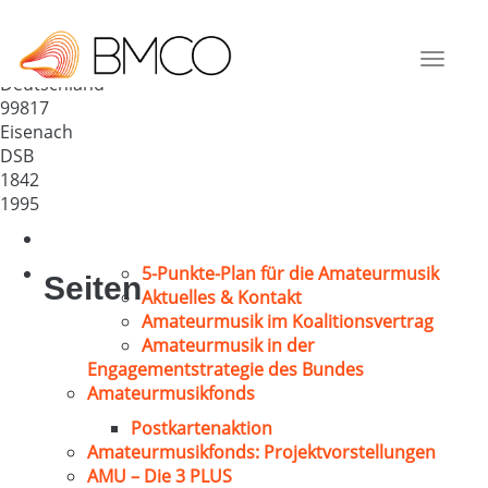
Männerchor der Wartburgstadt
Eisenach
Toggle
Deutschland
navigat
99817
Eisenach
DSB
1842
1995
5-Punkte-Plan für die Amateurmusik
Seiten
Aktuelles & Kontakt
Amateurmusik im Koalitionsvertrag
Amateurmusik in der
Engagementstrategie des Bundes
Amateurmusikfonds
Postkartenaktion
Amateurmusikfonds: Projektvorstellungen
AMU – Die 3 PLUS