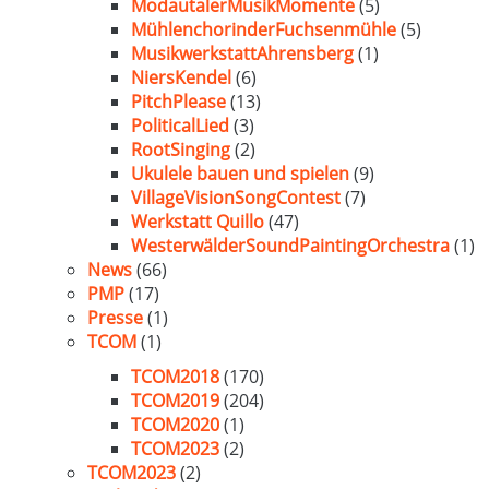
ModautalerMusikMomente
(5)
MühlenchorinderFuchsenmühle
(5)
MusikwerkstattAhrensberg
(1)
NiersKendel
(6)
PitchPlease
(13)
PoliticalLied
(3)
RootSinging
(2)
Ukulele bauen und spielen
(9)
VillageVisionSongContest
(7)
Werkstatt Quillo
(47)
WesterwälderSoundPaintingOrchestra
(1)
News
(66)
PMP
(17)
Presse
(1)
TCOM
(1)
TCOM2018
(170)
TCOM2019
(204)
TCOM2020
(1)
TCOM2023
(2)
TCOM2023
(2)