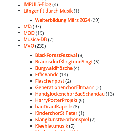
IMPULS-Blog
(4)
Länger fit durch Musik
(1)
Weiterbildung März 2024
(29)
Mfa
(97)
MOD
(19)
Musica-DB
(2)
MVO
(239)
BlackForestFestival
(8)
BräunsdorfKlingtundSingt
(6)
Burgwaldfrösche
(4)
EffisBande
(13)
Flaschenpost
(2)
GenerationenchorEltmann
(2)
HandglockenchorBadSchandau
(13)
HarryPotterProjekt
(6)
hauDraufKapelle
(6)
KinderchorSt.Peter
(1)
Klangkunst&Farbenspiel
(7)
Kleeblattmusik
(5)