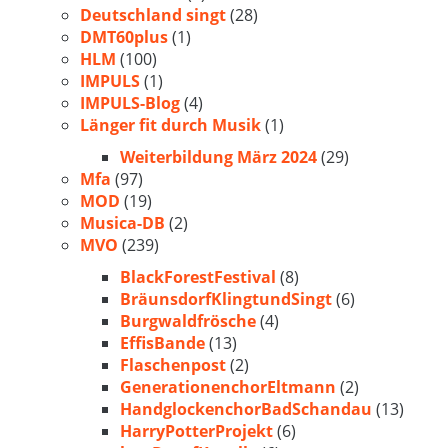
Deutschland singt
(28)
DMT60plus
(1)
HLM
(100)
IMPULS
(1)
IMPULS-Blog
(4)
Länger fit durch Musik
(1)
Weiterbildung März 2024
(29)
Mfa
(97)
MOD
(19)
Musica-DB
(2)
MVO
(239)
BlackForestFestival
(8)
BräunsdorfKlingtundSingt
(6)
Burgwaldfrösche
(4)
EffisBande
(13)
Flaschenpost
(2)
GenerationenchorEltmann
(2)
HandglockenchorBadSchandau
(13)
HarryPotterProjekt
(6)