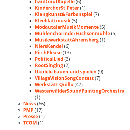
hauDraufKapelle
(6)
KinderchorSt.Peter
(1)
Klangkunst&Farbenspiel
(7)
Kleeblattmusik
(5)
ModautalerMusikMomente
(5)
MühlenchorinderFuchsenmühle
(5)
MusikwerkstattAhrensberg
(1)
NiersKendel
(6)
PitchPlease
(13)
PoliticalLied
(3)
RootSinging
(2)
Ukulele bauen und spielen
(9)
VillageVisionSongContest
(7)
Werkstatt Quillo
(47)
WesterwälderSoundPaintingOrchestra
(1)
News
(66)
PMP
(17)
Presse
(1)
TCOM
(1)