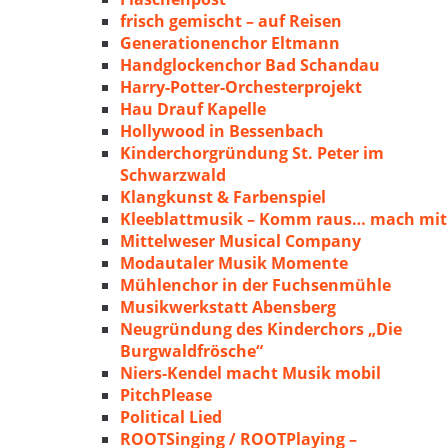
frisch gemischt – auf Reisen
Generationenchor Eltmann
Handglockenchor Bad Schandau
Harry-Potter-Orchesterprojekt
Hau Drauf Kapelle
Hollywood in Bessenbach
Kinderchorgründung St. Peter im
Schwarzwald
Klangkunst & Farbenspiel
Kleeblattmusik – Komm raus… mach mit
Mittelweser Musical Company
Modautaler Musik Momente
Mühlenchor in der Fuchsenmühle
Musikwerkstatt Abensberg
Neugründung des Kinderchors „Die
Burgwaldfrösche“
Niers-Kendel macht Musik mobil
PitchPlease
Political Lied
ROOTSinging / ROOTPlaying –