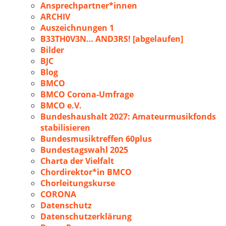
Ansprechpartner*innen
ARCHIV
Auszeichnungen 1
B33TH0V3N… AND3RS! [abgelaufen]
Bilder
BJC
Blog
BMCO
BMCO Corona-Umfrage
BMCO e.V.
Bundeshaushalt 2027: Amateurmusikfonds
stabilisieren
Bundesmusiktreffen 60plus
Bundestagswahl 2025
Charta der Vielfalt
Chordirektor*in BMCO
Chorleitungskurse
CORONA
Datenschutz
Datenschutzerklärung