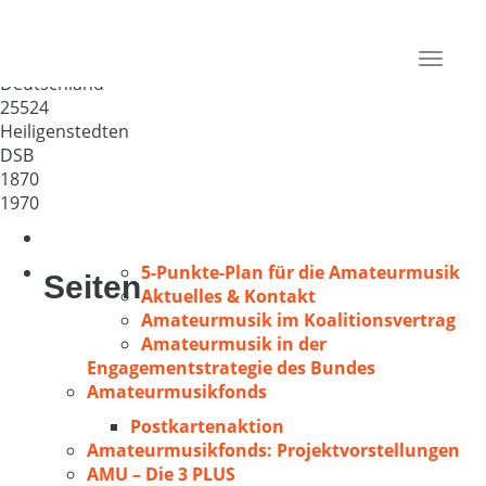
Liedertafel Heiligenstedten –
gem.Chor
Toggle
Deutschland
navigat
25524
Heiligenstedten
DSB
1870
1970
5-Punkte-Plan für die Amateurmusik
Seiten
Aktuelles & Kontakt
Amateurmusik im Koalitionsvertrag
Amateurmusik in der
Engagementstrategie des Bundes
Amateurmusikfonds
Postkartenaktion
Amateurmusikfonds: Projektvorstellungen
AMU – Die 3 PLUS