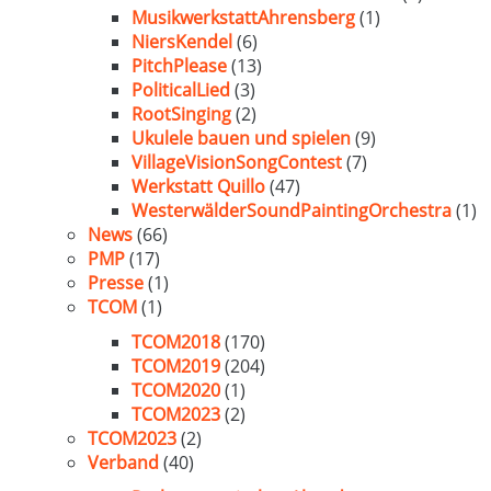
MusikwerkstattAhrensberg
(1)
NiersKendel
(6)
PitchPlease
(13)
PoliticalLied
(3)
RootSinging
(2)
Ukulele bauen und spielen
(9)
VillageVisionSongContest
(7)
Werkstatt Quillo
(47)
WesterwälderSoundPaintingOrchestra
(1)
News
(66)
PMP
(17)
Presse
(1)
TCOM
(1)
TCOM2018
(170)
TCOM2019
(204)
TCOM2020
(1)
TCOM2023
(2)
TCOM2023
(2)
Verband
(40)