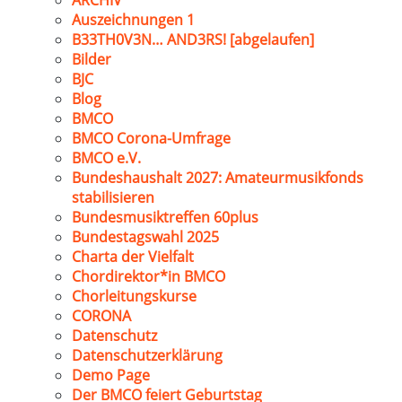
ARCHIV
Auszeichnungen 1
B33TH0V3N… AND3RS! [abgelaufen]
Bilder
BJC
Blog
BMCO
BMCO Corona-Umfrage
BMCO e.V.
Bundeshaushalt 2027: Amateurmusikfonds
stabilisieren
Bundesmusiktreffen 60plus
Bundestagswahl 2025
Charta der Vielfalt
Chordirektor*in BMCO
Chorleitungskurse
CORONA
Datenschutz
Datenschutzerklärung
Demo Page
Der BMCO feiert Geburtstag