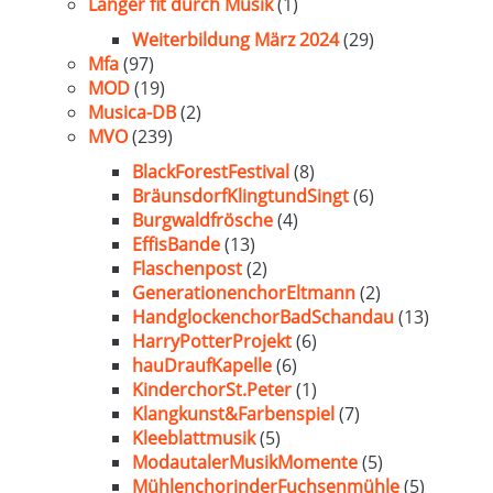
Länger fit durch Musik
(1)
Weiterbildung März 2024
(29)
Mfa
(97)
MOD
(19)
Musica-DB
(2)
MVO
(239)
BlackForestFestival
(8)
BräunsdorfKlingtundSingt
(6)
Burgwaldfrösche
(4)
EffisBande
(13)
Flaschenpost
(2)
GenerationenchorEltmann
(2)
HandglockenchorBadSchandau
(13)
HarryPotterProjekt
(6)
hauDraufKapelle
(6)
KinderchorSt.Peter
(1)
Klangkunst&Farbenspiel
(7)
Kleeblattmusik
(5)
ModautalerMusikMomente
(5)
MühlenchorinderFuchsenmühle
(5)