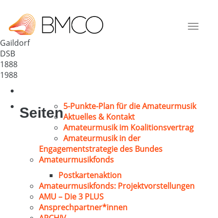
Liederkranz Ottendorf e.V.
Deutschland
Toggle
74405
navigat
Gaildorf
DSB
1888
1988
5-Punkte-Plan für die Amateurmusik
Seiten
Aktuelles & Kontakt
Amateurmusik im Koalitionsvertrag
Amateurmusik in der
Engagementstrategie des Bundes
Amateurmusikfonds
Postkartenaktion
Amateurmusikfonds: Projektvorstellungen
AMU – Die 3 PLUS
Ansprechpartner*innen