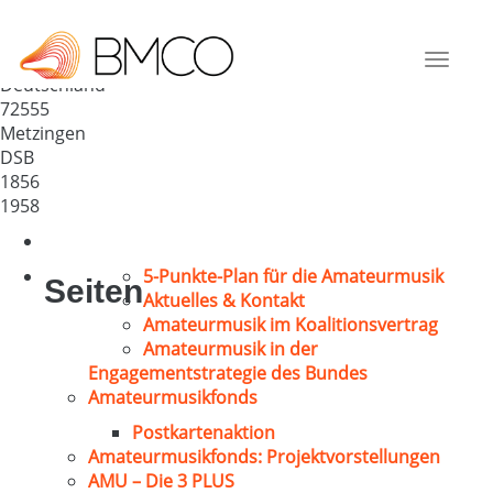
Liederkranz „Eintracht“
Metzingen
Toggle
Deutschland
navigat
72555
Metzingen
DSB
1856
1958
5-Punkte-Plan für die Amateurmusik
Seiten
Aktuelles & Kontakt
Amateurmusik im Koalitionsvertrag
Amateurmusik in der
Engagementstrategie des Bundes
Amateurmusikfonds
Postkartenaktion
Amateurmusikfonds: Projektvorstellungen
AMU – Die 3 PLUS