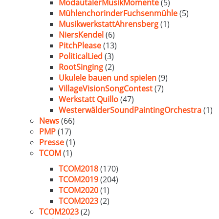
ModautalerMusikMomente
(5)
MühlenchorinderFuchsenmühle
(5)
MusikwerkstattAhrensberg
(1)
NiersKendel
(6)
PitchPlease
(13)
PoliticalLied
(3)
RootSinging
(2)
Ukulele bauen und spielen
(9)
VillageVisionSongContest
(7)
Werkstatt Quillo
(47)
WesterwälderSoundPaintingOrchestra
(1)
News
(66)
PMP
(17)
Presse
(1)
TCOM
(1)
TCOM2018
(170)
TCOM2019
(204)
TCOM2020
(1)
TCOM2023
(2)
TCOM2023
(2)