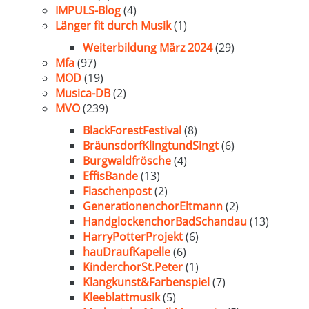
IMPULS-Blog
(4)
Länger fit durch Musik
(1)
Weiterbildung März 2024
(29)
Mfa
(97)
MOD
(19)
Musica-DB
(2)
MVO
(239)
BlackForestFestival
(8)
BräunsdorfKlingtundSingt
(6)
Burgwaldfrösche
(4)
EffisBande
(13)
Flaschenpost
(2)
GenerationenchorEltmann
(2)
HandglockenchorBadSchandau
(13)
HarryPotterProjekt
(6)
hauDraufKapelle
(6)
KinderchorSt.Peter
(1)
Klangkunst&Farbenspiel
(7)
Kleeblattmusik
(5)