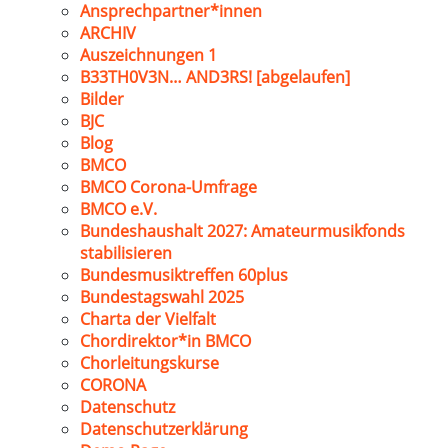
Ansprechpartner*innen
ARCHIV
Auszeichnungen 1
B33TH0V3N… AND3RS! [abgelaufen]
Bilder
BJC
Blog
BMCO
BMCO Corona-Umfrage
BMCO e.V.
Bundeshaushalt 2027: Amateurmusikfonds
stabilisieren
Bundesmusiktreffen 60plus
Bundestagswahl 2025
Charta der Vielfalt
Chordirektor*in BMCO
Chorleitungskurse
CORONA
Datenschutz
Datenschutzerklärung