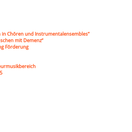
 in Chören und Instrumentalensembles“
nschen mit Demenz“
ung Förderung
eurmusikbereich
5