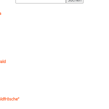
nach:
a
ald
ldfrösche“