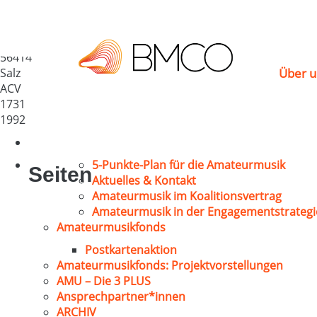
Kirchenchor „Cäcilia“
Deutschland
56414
Salz
Über u
ACV
1731
1992
5-Punkte-Plan für die Amateurmusik
Seiten
Aktuelles & Kontakt
Amateurmusik im Koalitionsvertrag
Amateurmusik in der Engagementstrategi
Amateurmusikfonds
Postkartenaktion
Amateurmusikfonds: Projektvorstellungen
AMU – Die 3 PLUS
Ansprechpartner*innen
ARCHIV