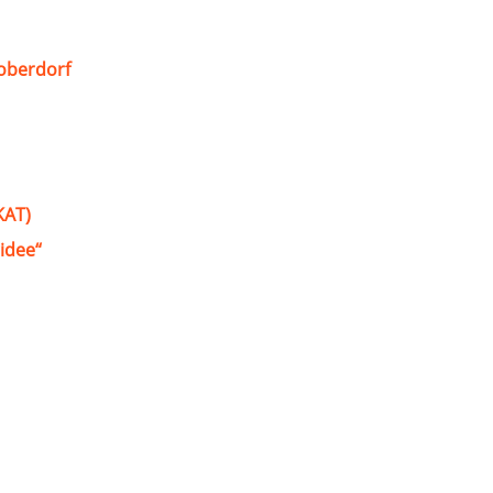
oberdorf
KAT)
idee“