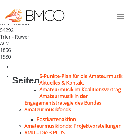
Kath. Kirchenchor „Cäcilia“
Ruwer
Toggle
Deutschland
navigat
54292
Trier - Ruwer
ACV
1856
1980
5-Punkte-Plan für die Amateurmusik
Seiten
Aktuelles & Kontakt
Amateurmusik im Koalitionsvertrag
Amateurmusik in der
Engagementstrategie des Bundes
Amateurmusikfonds
Postkartenaktion
Amateurmusikfonds: Projektvorstellungen
AMU – Die 3 PLUS