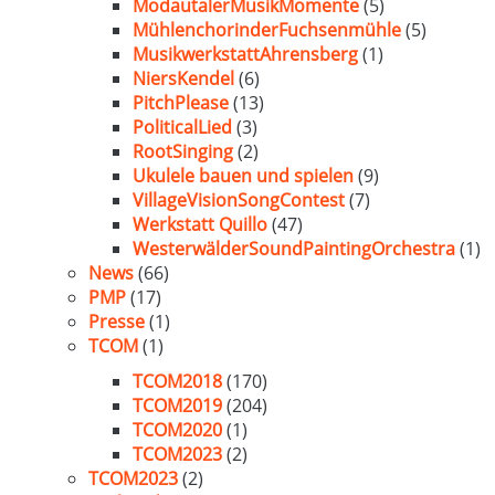
ModautalerMusikMomente
(5)
MühlenchorinderFuchsenmühle
(5)
MusikwerkstattAhrensberg
(1)
NiersKendel
(6)
PitchPlease
(13)
PoliticalLied
(3)
RootSinging
(2)
Ukulele bauen und spielen
(9)
VillageVisionSongContest
(7)
Werkstatt Quillo
(47)
WesterwälderSoundPaintingOrchestra
(1)
News
(66)
PMP
(17)
Presse
(1)
TCOM
(1)
TCOM2018
(170)
TCOM2019
(204)
TCOM2020
(1)
TCOM2023
(2)
TCOM2023
(2)