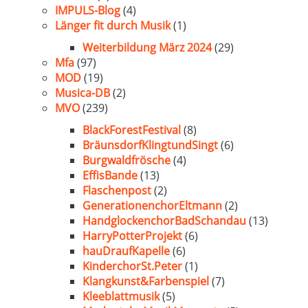
IMPULS-Blog
(4)
Länger fit durch Musik
(1)
Weiterbildung März 2024
(29)
Mfa
(97)
MOD
(19)
Musica-DB
(2)
MVO
(239)
BlackForestFestival
(8)
BräunsdorfKlingtundSingt
(6)
Burgwaldfrösche
(4)
EffisBande
(13)
Flaschenpost
(2)
GenerationenchorEltmann
(2)
HandglockenchorBadSchandau
(13)
HarryPotterProjekt
(6)
hauDraufKapelle
(6)
KinderchorSt.Peter
(1)
Klangkunst&Farbenspiel
(7)
Kleeblattmusik
(5)