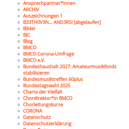
Ansprechpartner*innen
ARCHIV
Auszeichnungen 1
B33TH0V3N… AND3RS! [abgelaufen]
Bilder
BJC
Blog
BMCO
BMCO Corona-Umfrage
BMCO e.V.
Bundeshaushalt 2027: Amateurmusikfonds
stabilisieren
Bundesmusiktreffen 60plus
Bundestagswahl 2025
Charta der Vielfalt
Chordirektor*in BMCO
Chorleitungskurse
CORONA
Datenschutz
Datenschutzerklärung