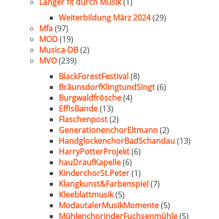
Länger fit durch Musik
(1)
Weiterbildung März 2024
(29)
Mfa
(97)
MOD
(19)
Musica-DB
(2)
MVO
(239)
BlackForestFestival
(8)
BräunsdorfKlingtundSingt
(6)
Burgwaldfrösche
(4)
EffisBande
(13)
Flaschenpost
(2)
GenerationenchorEltmann
(2)
HandglockenchorBadSchandau
(13)
HarryPotterProjekt
(6)
hauDraufKapelle
(6)
KinderchorSt.Peter
(1)
Klangkunst&Farbenspiel
(7)
Kleeblattmusik
(5)
ModautalerMusikMomente
(5)
MühlenchorinderFuchsenmühle
(5)