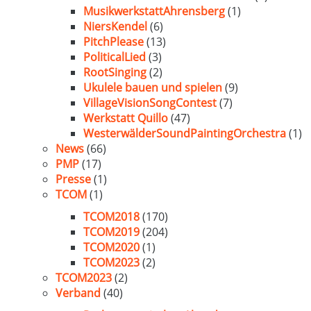
MusikwerkstattAhrensberg
(1)
NiersKendel
(6)
PitchPlease
(13)
PoliticalLied
(3)
RootSinging
(2)
Ukulele bauen und spielen
(9)
VillageVisionSongContest
(7)
Werkstatt Quillo
(47)
WesterwälderSoundPaintingOrchestra
(1)
News
(66)
PMP
(17)
Presse
(1)
TCOM
(1)
TCOM2018
(170)
TCOM2019
(204)
TCOM2020
(1)
TCOM2023
(2)
TCOM2023
(2)
Verband
(40)