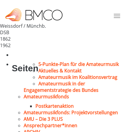
GV Weissdorf v. 1862
Deutschland
Toggle
95237
navigat
Weissdorf / Münchb.
DSB
1862
1962
5-Punkte-Plan für die Amateurmusik
Seiten
Aktuelles & Kontakt
Amateurmusik im Koalitionsvertrag
Amateurmusik in der
Engagementstrategie des Bundes
Amateurmusikfonds
Postkartenaktion
Amateurmusikfonds: Projektvorstellungen
AMU – Die 3 PLUS
Ansprechpartner*innen