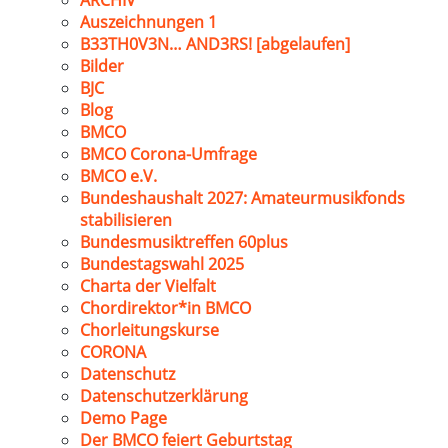
ARCHIV
Auszeichnungen 1
B33TH0V3N… AND3RS! [abgelaufen]
Bilder
BJC
Blog
BMCO
BMCO Corona-Umfrage
BMCO e.V.
Bundeshaushalt 2027: Amateurmusikfonds
stabilisieren
Bundesmusiktreffen 60plus
Bundestagswahl 2025
Charta der Vielfalt
Chordirektor*in BMCO
Chorleitungskurse
CORONA
Datenschutz
Datenschutzerklärung
Demo Page
Der BMCO feiert Geburtstag