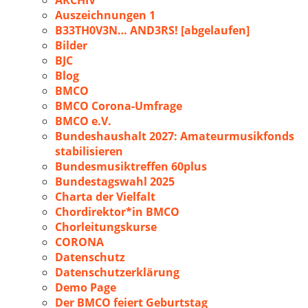
ARCHIV
Auszeichnungen 1
B33TH0V3N… AND3RS! [abgelaufen]
Bilder
BJC
Blog
BMCO
BMCO Corona-Umfrage
BMCO e.V.
Bundeshaushalt 2027: Amateurmusikfonds
stabilisieren
Bundesmusiktreffen 60plus
Bundestagswahl 2025
Charta der Vielfalt
Chordirektor*in BMCO
Chorleitungskurse
CORONA
Datenschutz
Datenschutzerklärung
Demo Page
Der BMCO feiert Geburtstag