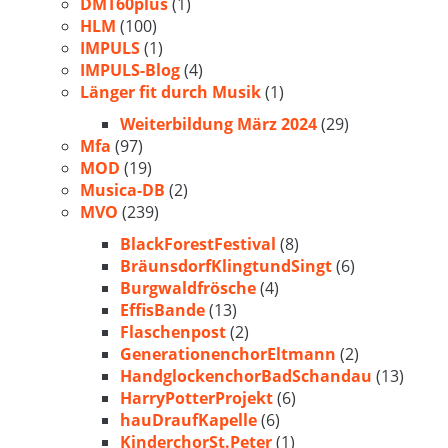
DMT60plus
(1)
HLM
(100)
IMPULS
(1)
IMPULS-Blog
(4)
Länger fit durch Musik
(1)
Weiterbildung März 2024
(29)
Mfa
(97)
MOD
(19)
Musica-DB
(2)
MVO
(239)
BlackForestFestival
(8)
BräunsdorfKlingtundSingt
(6)
Burgwaldfrösche
(4)
EffisBande
(13)
Flaschenpost
(2)
GenerationenchorEltmann
(2)
HandglockenchorBadSchandau
(13)
HarryPotterProjekt
(6)
hauDraufKapelle
(6)
KinderchorSt.Peter
(1)