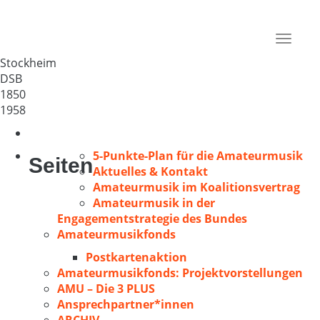
GV „Liederkranz“ Stockheim
Deutschland
Toggle
74336
navigat
Stockheim
DSB
1850
1958
5-Punkte-Plan für die Amateurmusik
Seiten
Aktuelles & Kontakt
Amateurmusik im Koalitionsvertrag
Amateurmusik in der
Engagementstrategie des Bundes
Amateurmusikfonds
Postkartenaktion
Amateurmusikfonds: Projektvorstellungen
AMU – Die 3 PLUS
Ansprechpartner*innen