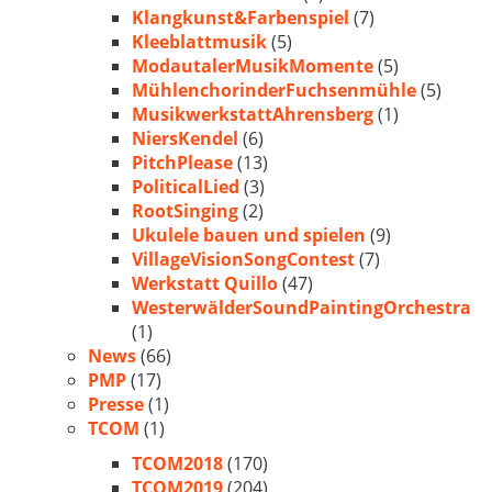
Klangkunst&Farbenspiel
(7)
Kleeblattmusik
(5)
ModautalerMusikMomente
(5)
MühlenchorinderFuchsenmühle
(5)
MusikwerkstattAhrensberg
(1)
NiersKendel
(6)
PitchPlease
(13)
PoliticalLied
(3)
RootSinging
(2)
Ukulele bauen und spielen
(9)
VillageVisionSongContest
(7)
Werkstatt Quillo
(47)
WesterwälderSoundPaintingOrchestra
(1)
News
(66)
PMP
(17)
Presse
(1)
TCOM
(1)
TCOM2018
(170)
TCOM2019
(204)