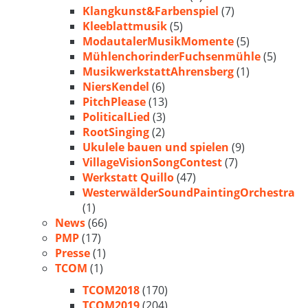
Klangkunst&Farbenspiel
(7)
Kleeblattmusik
(5)
ModautalerMusikMomente
(5)
MühlenchorinderFuchsenmühle
(5)
MusikwerkstattAhrensberg
(1)
NiersKendel
(6)
PitchPlease
(13)
PoliticalLied
(3)
RootSinging
(2)
Ukulele bauen und spielen
(9)
VillageVisionSongContest
(7)
Werkstatt Quillo
(47)
WesterwälderSoundPaintingOrchestra
(1)
News
(66)
PMP
(17)
Presse
(1)
TCOM
(1)
TCOM2018
(170)
TCOM2019
(204)