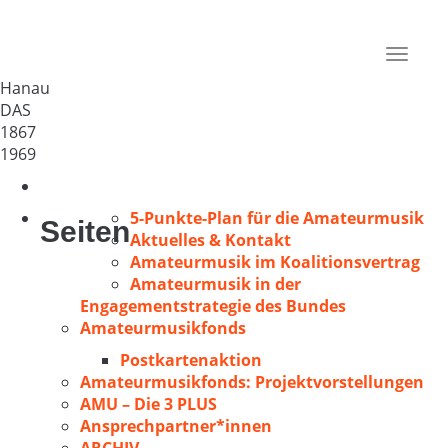
GV „Concordia“ Hanau
Deutschland
Toggle
63450
navigat
Hanau
DAS
1867
1969
5-Punkte-Plan für die Amateurmusik
Seiten
Aktuelles & Kontakt
Amateurmusik im Koalitionsvertrag
Amateurmusik in der
Engagementstrategie des Bundes
Amateurmusikfonds
Postkartenaktion
Amateurmusikfonds: Projektvorstellungen
AMU – Die 3 PLUS
Ansprechpartner*innen