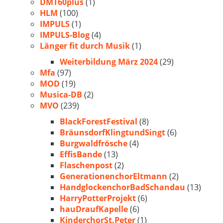
DMT60plus
(1)
HLM
(100)
IMPULS
(1)
IMPULS-Blog
(4)
Länger fit durch Musik
(1)
Weiterbildung März 2024
(29)
Mfa
(97)
MOD
(19)
Musica-DB
(2)
MVO
(239)
BlackForestFestival
(8)
BräunsdorfKlingtundSingt
(6)
Burgwaldfrösche
(4)
EffisBande
(13)
Flaschenpost
(2)
GenerationenchorEltmann
(2)
HandglockenchorBadSchandau
(13)
HarryPotterProjekt
(6)
hauDraufKapelle
(6)
KinderchorSt.Peter
(1)