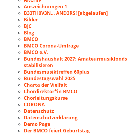
ARCHIV
Auszeichnungen 1
B33TH0V3N… AND3RS! [abgelaufen]
Bilder
BJC
Blog
BMCO
BMCO Corona-Umfrage
BMCO e.V.
Bundeshaushalt 2027: Amateurmusikfonds
stabilisieren
Bundesmusiktreffen 60plus
Bundestagswahl 2025
Charta der Vielfalt
Chordirektor*in BMCO
Chorleitungskurse
CORONA
Datenschutz
Datenschutzerklärung
Demo Page
Der BMCO feiert Geburtstag