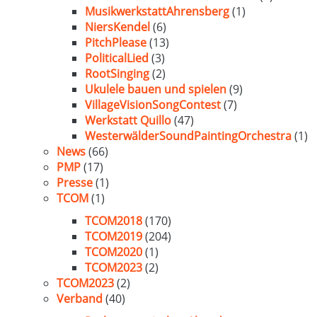
MusikwerkstattAhrensberg
(1)
NiersKendel
(6)
PitchPlease
(13)
PoliticalLied
(3)
RootSinging
(2)
Ukulele bauen und spielen
(9)
VillageVisionSongContest
(7)
Werkstatt Quillo
(47)
WesterwälderSoundPaintingOrchestra
(1)
News
(66)
PMP
(17)
Presse
(1)
TCOM
(1)
TCOM2018
(170)
TCOM2019
(204)
TCOM2020
(1)
TCOM2023
(2)
TCOM2023
(2)
Verband
(40)