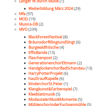
Länger fit durch Musik
(1)
Weiterbildung März 2024
(29)
Mfa
(97)
MOD
(19)
Musica-DB
(2)
MVO
(239)
BlackForestFestival
(8)
BräunsdorfKlingtundSingt
(6)
Burgwaldfrösche
(4)
EffisBande
(13)
Flaschenpost
(2)
GenerationenchorEltmann
(2)
HandglockenchorBadSchandau
(13)
HarryPotterProjekt
(6)
hauDraufKapelle
(6)
KinderchorSt.Peter
(1)
Klangkunst&Farbenspiel
(7)
Kleeblattmusik
(5)
ModautalerMusikMomente
(5)
MühlenchorinderFuchsenmühle
(5)