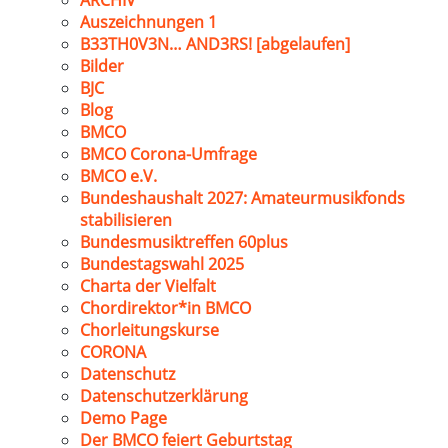
ARCHIV
Auszeichnungen 1
B33TH0V3N… AND3RS! [abgelaufen]
Bilder
BJC
Blog
BMCO
BMCO Corona-Umfrage
BMCO e.V.
Bundeshaushalt 2027: Amateurmusikfonds
stabilisieren
Bundesmusiktreffen 60plus
Bundestagswahl 2025
Charta der Vielfalt
Chordirektor*in BMCO
Chorleitungskurse
CORONA
Datenschutz
Datenschutzerklärung
Demo Page
Der BMCO feiert Geburtstag