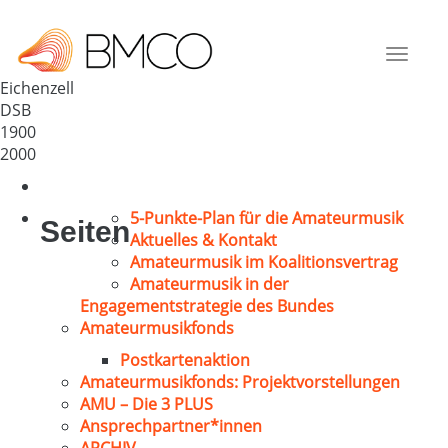
GV „Concordia“ Eichenzell
Deutschland
Toggle
36124
navigat
Eichenzell
DSB
1900
2000
5-Punkte-Plan für die Amateurmusik
Seiten
Aktuelles & Kontakt
Amateurmusik im Koalitionsvertrag
Amateurmusik in der
Engagementstrategie des Bundes
Amateurmusikfonds
Postkartenaktion
Amateurmusikfonds: Projektvorstellungen
AMU – Die 3 PLUS
Ansprechpartner*innen