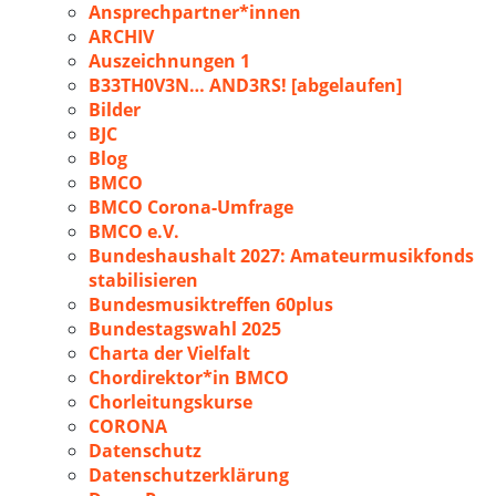
Ansprechpartner*innen
ARCHIV
Auszeichnungen 1
B33TH0V3N… AND3RS! [abgelaufen]
Bilder
BJC
Blog
BMCO
BMCO Corona-Umfrage
BMCO e.V.
Bundeshaushalt 2027: Amateurmusikfonds
stabilisieren
Bundesmusiktreffen 60plus
Bundestagswahl 2025
Charta der Vielfalt
Chordirektor*in BMCO
Chorleitungskurse
CORONA
Datenschutz
Datenschutzerklärung