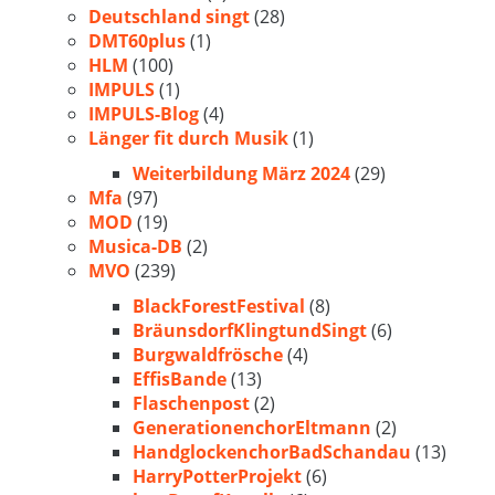
Deutschland singt
(28)
DMT60plus
(1)
HLM
(100)
IMPULS
(1)
IMPULS-Blog
(4)
Länger fit durch Musik
(1)
Weiterbildung März 2024
(29)
Mfa
(97)
MOD
(19)
Musica-DB
(2)
MVO
(239)
BlackForestFestival
(8)
BräunsdorfKlingtundSingt
(6)
Burgwaldfrösche
(4)
EffisBande
(13)
Flaschenpost
(2)
GenerationenchorEltmann
(2)
HandglockenchorBadSchandau
(13)
HarryPotterProjekt
(6)