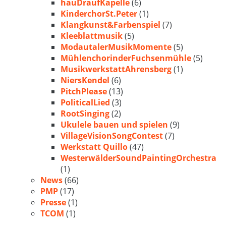
hauDraufKapelle
(6)
KinderchorSt.Peter
(1)
Klangkunst&Farbenspiel
(7)
Kleeblattmusik
(5)
ModautalerMusikMomente
(5)
MühlenchorinderFuchsenmühle
(5)
MusikwerkstattAhrensberg
(1)
NiersKendel
(6)
PitchPlease
(13)
PoliticalLied
(3)
RootSinging
(2)
Ukulele bauen und spielen
(9)
VillageVisionSongContest
(7)
Werkstatt Quillo
(47)
WesterwälderSoundPaintingOrchestra
(1)
News
(66)
PMP
(17)
Presse
(1)
TCOM
(1)