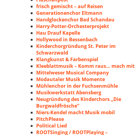
frisch gemischt – auf Reisen
Generationenchor Eltmann
Handglockenchor Bad Schandau
Harry-Potter-Orchesterprojekt
Hau Drauf Kapelle
Hollywood in Bessenbach
Kinderchorgründung St. Peter im
Schwarzwald
Klangkunst & Farbenspiel
Kleeblattmusik – Komm raus… mach mit
Mittelweser Musical Company
Modautaler Musik Momente
Mühlenchor in der Fuchsenmühle
Musikwerkstatt Abensberg
Neugründung des Kinderchors „Die
Burgwaldfrösche“
Niers-Kendel macht Musik mobil
PitchPlease
Political Lied
ROOTSinging / ROOTPlaying –