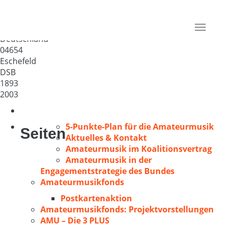
Gemischter Chor Eschefeld
e.V.
Toggle
Deutschland
navigat
04654
Eschefeld
DSB
1893
2003
5-Punkte-Plan für die Amateurmusik
Seiten
Aktuelles & Kontakt
Amateurmusik im Koalitionsvertrag
Amateurmusik in der
Engagementstrategie des Bundes
Amateurmusikfonds
Postkartenaktion
Amateurmusikfonds: Projektvorstellungen
AMU – Die 3 PLUS