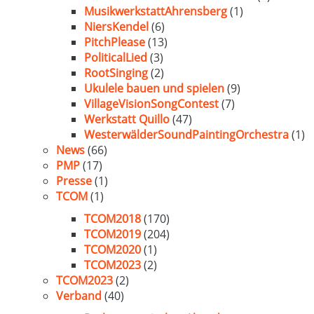
MusikwerkstattAhrensberg
(1)
NiersKendel
(6)
PitchPlease
(13)
PoliticalLied
(3)
RootSinging
(2)
Ukulele bauen und spielen
(9)
VillageVisionSongContest
(7)
Werkstatt Quillo
(47)
WesterwälderSoundPaintingOrchestra
(1)
News
(66)
PMP
(17)
Presse
(1)
TCOM
(1)
TCOM2018
(170)
TCOM2019
(204)
TCOM2020
(1)
TCOM2023
(2)
TCOM2023
(2)
Verband
(40)