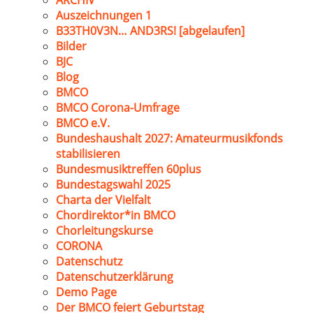
ARCHIV
Auszeichnungen 1
B33TH0V3N… AND3RS! [abgelaufen]
Bilder
BJC
Blog
BMCO
BMCO Corona-Umfrage
BMCO e.V.
Bundeshaushalt 2027: Amateurmusikfonds
stabilisieren
Bundesmusiktreffen 60plus
Bundestagswahl 2025
Charta der Vielfalt
Chordirektor*in BMCO
Chorleitungskurse
CORONA
Datenschutz
Datenschutzerklärung
Demo Page
Der BMCO feiert Geburtstag