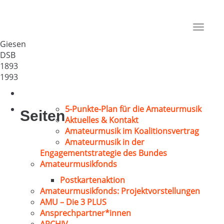
Gem. Chor von 1893 Giesen
Deutschland
Toggle
35390
navigat
Giesen
DSB
1893
1993
5-Punkte-Plan für die Amateurmusik
Seiten
Aktuelles & Kontakt
Amateurmusik im Koalitionsvertrag
Amateurmusik in der
Engagementstrategie des Bundes
Amateurmusikfonds
Postkartenaktion
Amateurmusikfonds: Projektvorstellungen
AMU – Die 3 PLUS
Ansprechpartner*innen