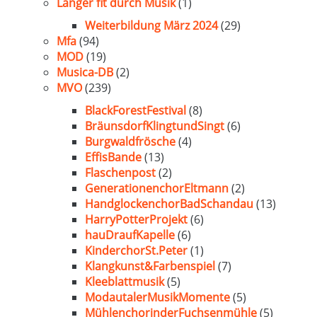
Länger fit durch Musik
(1)
Weiterbildung März 2024
(29)
Mfa
(94)
MOD
(19)
Musica-DB
(2)
MVO
(239)
BlackForestFestival
(8)
BräunsdorfKlingtundSingt
(6)
Burgwaldfrösche
(4)
EffisBande
(13)
Flaschenpost
(2)
GenerationenchorEltmann
(2)
HandglockenchorBadSchandau
(13)
HarryPotterProjekt
(6)
hauDraufKapelle
(6)
KinderchorSt.Peter
(1)
Klangkunst&Farbenspiel
(7)
Kleeblattmusik
(5)
ModautalerMusikMomente
(5)
MühlenchorinderFuchsenmühle
(5)