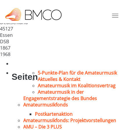
Essener MGV Concordia 1867
e.V.
Toggle
Deutschland
navigat
45127
Essen
DSB
1867
1968
5-Punkte-Plan für die Amateurmusik
Seiten
Aktuelles & Kontakt
Amateurmusik im Koalitionsvertrag
Amateurmusik in der
Engagementstrategie des Bundes
Amateurmusikfonds
Postkartenaktion
Amateurmusikfonds: Projektvorstellungen
AMU – Die 3 PLUS