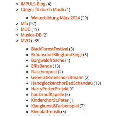
IMPULS-Blog
(4)
Länger fit durch Musik
(1)
Weiterbildung März 2024
(29)
Mfa
(97)
MOD
(19)
Musica-DB
(2)
MVO
(239)
BlackForestFestival
(8)
BräunsdorfKlingtundSingt
(6)
Burgwaldfrösche
(4)
EffisBande
(13)
Flaschenpost
(2)
GenerationenchorEltmann
(2)
HandglockenchorBadSchandau
(13)
HarryPotterProjekt
(6)
hauDraufKapelle
(6)
KinderchorSt.Peter
(1)
Klangkunst&Farbenspiel
(7)
Kleeblattmusik
(5)