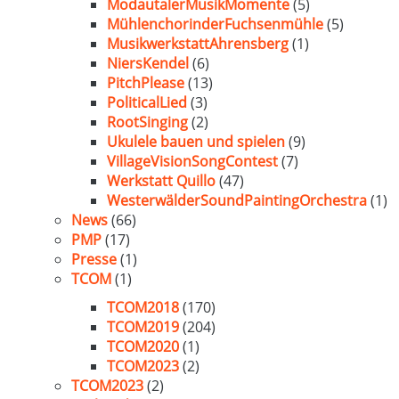
ModautalerMusikMomente
(5)
MühlenchorinderFuchsenmühle
(5)
MusikwerkstattAhrensberg
(1)
NiersKendel
(6)
PitchPlease
(13)
PoliticalLied
(3)
RootSinging
(2)
Ukulele bauen und spielen
(9)
VillageVisionSongContest
(7)
Werkstatt Quillo
(47)
WesterwälderSoundPaintingOrchestra
(1)
News
(66)
PMP
(17)
Presse
(1)
TCOM
(1)
TCOM2018
(170)
TCOM2019
(204)
TCOM2020
(1)
TCOM2023
(2)
TCOM2023
(2)