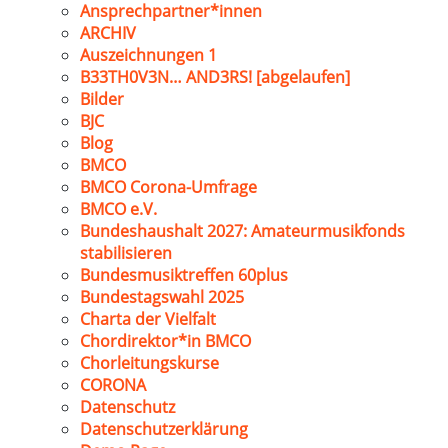
Ansprechpartner*innen
ARCHIV
Auszeichnungen 1
B33TH0V3N… AND3RS! [abgelaufen]
Bilder
BJC
Blog
BMCO
BMCO Corona-Umfrage
BMCO e.V.
Bundeshaushalt 2027: Amateurmusikfonds
stabilisieren
Bundesmusiktreffen 60plus
Bundestagswahl 2025
Charta der Vielfalt
Chordirektor*in BMCO
Chorleitungskurse
CORONA
Datenschutz
Datenschutzerklärung