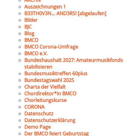
ARCHIV
Auszeichnungen 1
B33TH0V3N… AND3RS! [abgelaufen]
Bilder
BJC
Blog
BMCO
BMCO Corona-Umfrage
BMCO e.V.
Bundeshaushalt 2027: Amateurmusikfonds
stabilisieren
Bundesmusiktreffen 60plus
Bundestagswahl 2025
Charta der Vielfalt
Chordirektor*in BMCO
Chorleitungskurse
CORONA
Datenschutz
Datenschutzerklärung
Demo Page
Der BMCO feiert Geburtstag