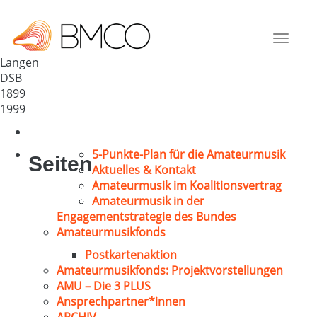
Chorvereinigung Lehrerheide
Deutschland
Toggle
27607
navigat
Langen
DSB
1899
1999
5-Punkte-Plan für die Amateurmusik
Seiten
Aktuelles & Kontakt
Amateurmusik im Koalitionsvertrag
Amateurmusik in der
Engagementstrategie des Bundes
Amateurmusikfonds
Postkartenaktion
Amateurmusikfonds: Projektvorstellungen
AMU – Die 3 PLUS
Ansprechpartner*innen