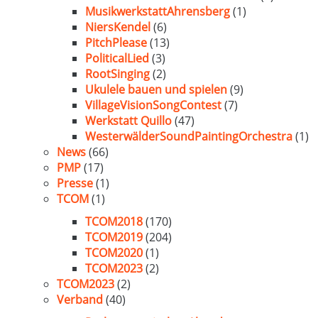
MusikwerkstattAhrensberg
(1)
NiersKendel
(6)
PitchPlease
(13)
PoliticalLied
(3)
RootSinging
(2)
Ukulele bauen und spielen
(9)
VillageVisionSongContest
(7)
Werkstatt Quillo
(47)
WesterwälderSoundPaintingOrchestra
(1)
News
(66)
PMP
(17)
Presse
(1)
TCOM
(1)
TCOM2018
(170)
TCOM2019
(204)
TCOM2020
(1)
TCOM2023
(2)
TCOM2023
(2)
Verband
(40)