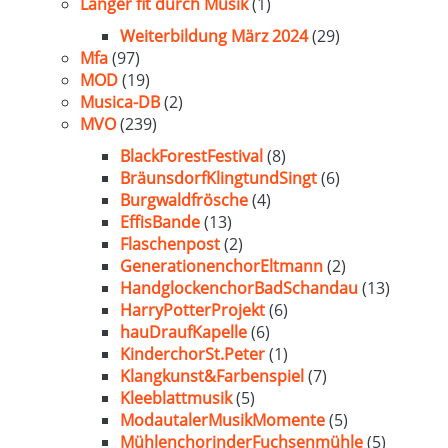
Länger fit durch Musik
(1)
Weiterbildung März 2024
(29)
Mfa
(97)
MOD
(19)
Musica-DB
(2)
MVO
(239)
BlackForestFestival
(8)
BräunsdorfKlingtundSingt
(6)
Burgwaldfrösche
(4)
EffisBande
(13)
Flaschenpost
(2)
GenerationenchorEltmann
(2)
HandglockenchorBadSchandau
(13)
HarryPotterProjekt
(6)
hauDraufKapelle
(6)
KinderchorSt.Peter
(1)
Klangkunst&Farbenspiel
(7)
Kleeblattmusik
(5)
ModautalerMusikMomente
(5)
MühlenchorinderFuchsenmühle
(5)