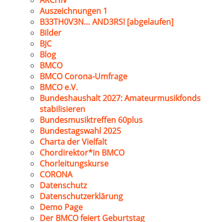
ARCHIV
Auszeichnungen 1
B33TH0V3N… AND3RS! [abgelaufen]
Bilder
BJC
Blog
BMCO
BMCO Corona-Umfrage
BMCO e.V.
Bundeshaushalt 2027: Amateurmusikfonds
stabilisieren
Bundesmusiktreffen 60plus
Bundestagswahl 2025
Charta der Vielfalt
Chordirektor*in BMCO
Chorleitungskurse
CORONA
Datenschutz
Datenschutzerklärung
Demo Page
Der BMCO feiert Geburtstag