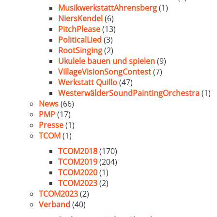
MusikwerkstattAhrensberg
(1)
NiersKendel
(6)
PitchPlease
(13)
PoliticalLied
(3)
RootSinging
(2)
Ukulele bauen und spielen
(9)
VillageVisionSongContest
(7)
Werkstatt Quillo
(47)
WesterwälderSoundPaintingOrchestra
(1)
News
(66)
PMP
(17)
Presse
(1)
TCOM
(1)
TCOM2018
(170)
TCOM2019
(204)
TCOM2020
(1)
TCOM2023
(2)
TCOM2023
(2)
Verband
(40)