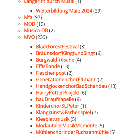
Länger fit durch Musik
(1)
Weiterbildung März 2024
(29)
Mfa
(97)
MOD
(19)
Musica-DB
(2)
MVO
(239)
BlackForestFestival
(8)
BräunsdorfKlingtundSingt
(6)
Burgwaldfrösche
(4)
EffisBande
(13)
Flaschenpost
(2)
GenerationenchorEltmann
(2)
HandglockenchorBadSchandau
(13)
HarryPotterProjekt
(6)
hauDraufKapelle
(6)
KinderchorSt.Peter
(1)
Klangkunst&Farbenspiel
(7)
Kleeblattmusik
(5)
ModautalerMusikMomente
(5)
MühlenchorinderFuchsenmühle
(5)