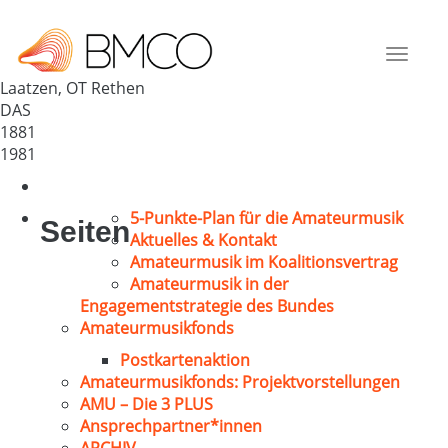
Volkschor Rethen e.V.
Deutschland
Toggle
30880
navigat
Laatzen, OT Rethen
DAS
1881
1981
5-Punkte-Plan für die Amateurmusik
Seiten
Aktuelles & Kontakt
Amateurmusik im Koalitionsvertrag
Amateurmusik in der
Engagementstrategie des Bundes
Amateurmusikfonds
Postkartenaktion
Amateurmusikfonds: Projektvorstellungen
AMU – Die 3 PLUS
Ansprechpartner*innen