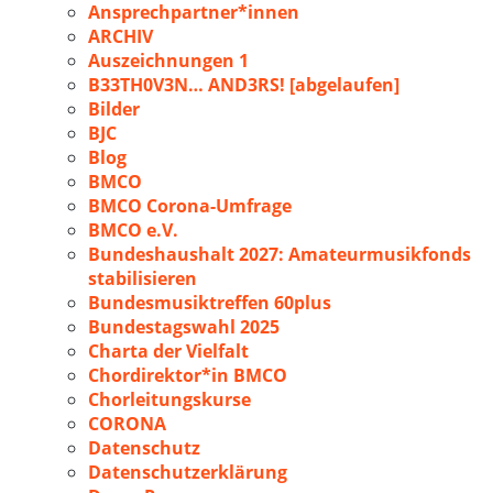
Ansprechpartner*innen
ARCHIV
Auszeichnungen 1
B33TH0V3N… AND3RS! [abgelaufen]
Bilder
BJC
Blog
BMCO
BMCO Corona-Umfrage
BMCO e.V.
Bundeshaushalt 2027: Amateurmusikfonds
stabilisieren
Bundesmusiktreffen 60plus
Bundestagswahl 2025
Charta der Vielfalt
Chordirektor*in BMCO
Chorleitungskurse
CORONA
Datenschutz
Datenschutzerklärung