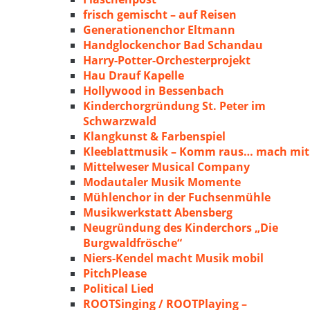
frisch gemischt – auf Reisen
Generationenchor Eltmann
Handglockenchor Bad Schandau
Harry-Potter-Orchesterprojekt
Hau Drauf Kapelle
Hollywood in Bessenbach
Kinderchorgründung St. Peter im
Schwarzwald
Klangkunst & Farbenspiel
Kleeblattmusik – Komm raus… mach mit
Mittelweser Musical Company
Modautaler Musik Momente
Mühlenchor in der Fuchsenmühle
Musikwerkstatt Abensberg
Neugründung des Kinderchors „Die
Burgwaldfrösche“
Niers-Kendel macht Musik mobil
PitchPlease
Political Lied
ROOTSinging / ROOTPlaying –