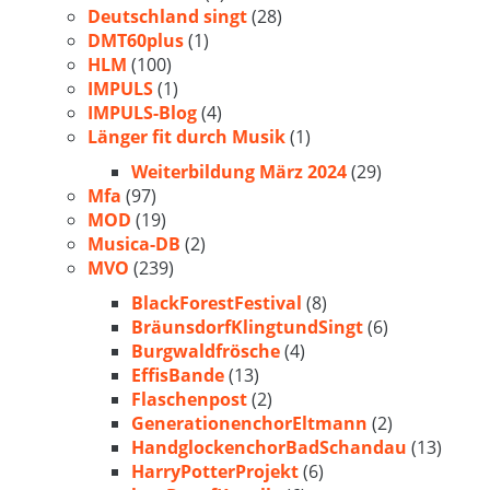
Deutschland singt
(28)
DMT60plus
(1)
HLM
(100)
IMPULS
(1)
IMPULS-Blog
(4)
Länger fit durch Musik
(1)
Weiterbildung März 2024
(29)
Mfa
(97)
MOD
(19)
Musica-DB
(2)
MVO
(239)
BlackForestFestival
(8)
BräunsdorfKlingtundSingt
(6)
Burgwaldfrösche
(4)
EffisBande
(13)
Flaschenpost
(2)
GenerationenchorEltmann
(2)
HandglockenchorBadSchandau
(13)
HarryPotterProjekt
(6)