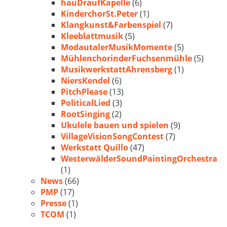
hauDraufKapelle
(6)
KinderchorSt.Peter
(1)
Klangkunst&Farbenspiel
(7)
Kleeblattmusik
(5)
ModautalerMusikMomente
(5)
MühlenchorinderFuchsenmühle
(5)
MusikwerkstattAhrensberg
(1)
NiersKendel
(6)
PitchPlease
(13)
PoliticalLied
(3)
RootSinging
(2)
Ukulele bauen und spielen
(9)
VillageVisionSongContest
(7)
Werkstatt Quillo
(47)
WesterwälderSoundPaintingOrchestra
(1)
News
(66)
PMP
(17)
Presse
(1)
TCOM
(1)