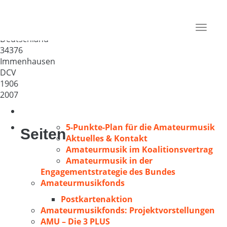
Volkschor Frauenchor
Immenhausen e.V.
Toggle
Deutschland
navigat
34376
Immenhausen
DCV
1906
2007
5-Punkte-Plan für die Amateurmusik
Seiten
Aktuelles & Kontakt
Amateurmusik im Koalitionsvertrag
Amateurmusik in der
Engagementstrategie des Bundes
Amateurmusikfonds
Postkartenaktion
Amateurmusikfonds: Projektvorstellungen
AMU – Die 3 PLUS