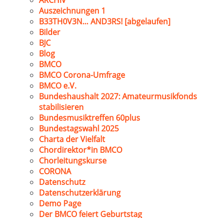
ARCHIV
Auszeichnungen 1
B33TH0V3N… AND3RS! [abgelaufen]
Bilder
BJC
Blog
BMCO
BMCO Corona-Umfrage
BMCO e.V.
Bundeshaushalt 2027: Amateurmusikfonds
stabilisieren
Bundesmusiktreffen 60plus
Bundestagswahl 2025
Charta der Vielfalt
Chordirektor*in BMCO
Chorleitungskurse
CORONA
Datenschutz
Datenschutzerklärung
Demo Page
Der BMCO feiert Geburtstag