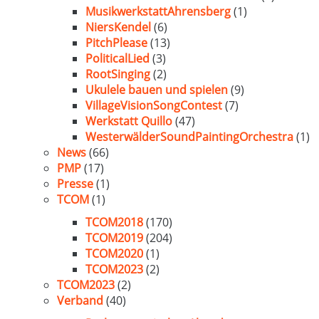
MusikwerkstattAhrensberg
(1)
NiersKendel
(6)
PitchPlease
(13)
PoliticalLied
(3)
RootSinging
(2)
Ukulele bauen und spielen
(9)
VillageVisionSongContest
(7)
Werkstatt Quillo
(47)
WesterwälderSoundPaintingOrchestra
(1)
News
(66)
PMP
(17)
Presse
(1)
TCOM
(1)
TCOM2018
(170)
TCOM2019
(204)
TCOM2020
(1)
TCOM2023
(2)
TCOM2023
(2)
Verband
(40)