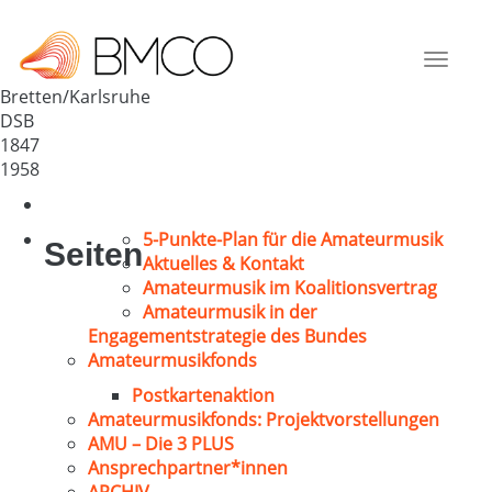
Vereinigter MGV 1847 Bretten
Deutschland
Toggle
75015
navigat
Bretten/Karlsruhe
DSB
1847
1958
5-Punkte-Plan für die Amateurmusik
Seiten
Aktuelles & Kontakt
Amateurmusik im Koalitionsvertrag
Amateurmusik in der
Engagementstrategie des Bundes
Amateurmusikfonds
Postkartenaktion
Amateurmusikfonds: Projektvorstellungen
AMU – Die 3 PLUS
Ansprechpartner*innen