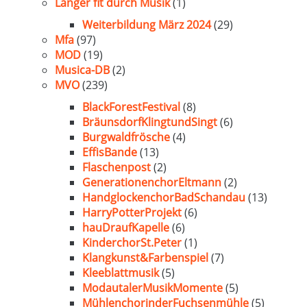
Länger fit durch Musik
(1)
Weiterbildung März 2024
(29)
Mfa
(97)
MOD
(19)
Musica-DB
(2)
MVO
(239)
BlackForestFestival
(8)
BräunsdorfKlingtundSingt
(6)
Burgwaldfrösche
(4)
EffisBande
(13)
Flaschenpost
(2)
GenerationenchorEltmann
(2)
HandglockenchorBadSchandau
(13)
HarryPotterProjekt
(6)
hauDraufKapelle
(6)
KinderchorSt.Peter
(1)
Klangkunst&Farbenspiel
(7)
Kleeblattmusik
(5)
ModautalerMusikMomente
(5)
MühlenchorinderFuchsenmühle
(5)