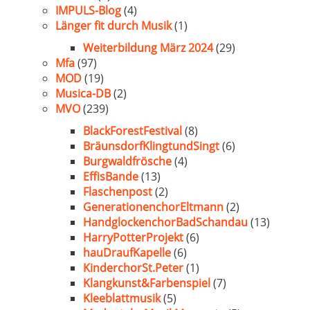
IMPULS-Blog
(4)
Länger fit durch Musik
(1)
Weiterbildung März 2024
(29)
Mfa
(97)
MOD
(19)
Musica-DB
(2)
MVO
(239)
BlackForestFestival
(8)
BräunsdorfKlingtundSingt
(6)
Burgwaldfrösche
(4)
EffisBande
(13)
Flaschenpost
(2)
GenerationenchorEltmann
(2)
HandglockenchorBadSchandau
(13)
HarryPotterProjekt
(6)
hauDraufKapelle
(6)
KinderchorSt.Peter
(1)
Klangkunst&Farbenspiel
(7)
Kleeblattmusik
(5)