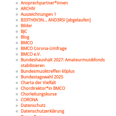
Ansprechpartner*innen
ARCHIV
Auszeichnungen 1
B33TH0V3N… AND3RS! [abgelaufen]
Bilder
BJC
Blog
BMCO
BMCO Corona-Umfrage
BMCO e.V.
Bundeshaushalt 2027: Amateurmusikfonds
stabilisieren
Bundesmusiktreffen 60plus
Bundestagswahl 2025
Charta der Vielfalt
Chordirektor*in BMCO
Chorleitungskurse
CORONA
Datenschutz
Datenschutzerklärung