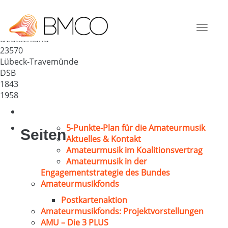
Travemünder Liedertafel v.
1843
Toggle
Deutschland
navigat
23570
Lübeck-Travemünde
DSB
1843
1958
5-Punkte-Plan für die Amateurmusik
Seiten
Aktuelles & Kontakt
Amateurmusik im Koalitionsvertrag
Amateurmusik in der
Engagementstrategie des Bundes
Amateurmusikfonds
Postkartenaktion
Amateurmusikfonds: Projektvorstellungen
AMU – Die 3 PLUS