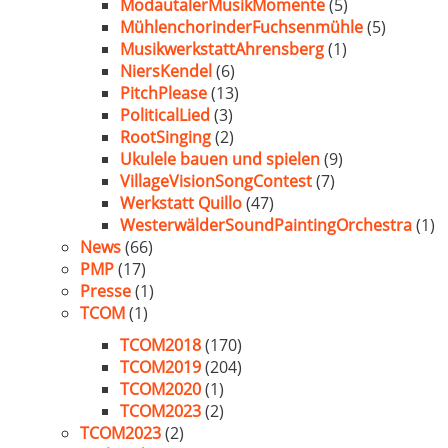
ModautalerMusikMomente
(5)
MühlenchorinderFuchsenmühle
(5)
MusikwerkstattAhrensberg
(1)
NiersKendel
(6)
PitchPlease
(13)
PoliticalLied
(3)
RootSinging
(2)
Ukulele bauen und spielen
(9)
VillageVisionSongContest
(7)
Werkstatt Quillo
(47)
WesterwälderSoundPaintingOrchestra
(1)
News
(66)
PMP
(17)
Presse
(1)
TCOM
(1)
TCOM2018
(170)
TCOM2019
(204)
TCOM2020
(1)
TCOM2023
(2)
TCOM2023
(2)