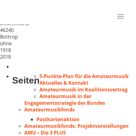
Städtischer Musikverein
Bottrop e.V.
Toggle
Deutschland
navigat
46240
Bottrop
ohne
1918
2018
5-Punkte-Plan für die Amateurmusik
Seiten
Aktuelles & Kontakt
Amateurmusik im Koalitionsvertrag
Amateurmusik in der
Engagementstrategie des Bundes
Amateurmusikfonds
Postkartenaktion
Amateurmusikfonds: Projektvorstellungen
AMU – Die 3 PLUS