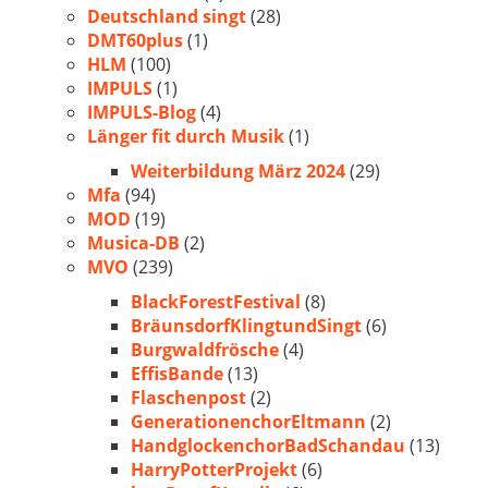
Deutschland singt
(28)
DMT60plus
(1)
HLM
(100)
IMPULS
(1)
IMPULS-Blog
(4)
Länger fit durch Musik
(1)
Weiterbildung März 2024
(29)
Mfa
(94)
MOD
(19)
Musica-DB
(2)
MVO
(239)
BlackForestFestival
(8)
BräunsdorfKlingtundSingt
(6)
Burgwaldfrösche
(4)
EffisBande
(13)
Flaschenpost
(2)
GenerationenchorEltmann
(2)
HandglockenchorBadSchandau
(13)
HarryPotterProjekt
(6)