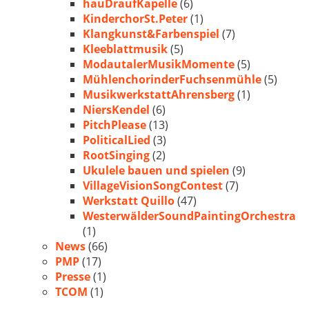
hauDraufKapelle
(6)
KinderchorSt.Peter
(1)
Klangkunst&Farbenspiel
(7)
Kleeblattmusik
(5)
ModautalerMusikMomente
(5)
MühlenchorinderFuchsenmühle
(5)
MusikwerkstattAhrensberg
(1)
NiersKendel
(6)
PitchPlease
(13)
PoliticalLied
(3)
RootSinging
(2)
Ukulele bauen und spielen
(9)
VillageVisionSongContest
(7)
Werkstatt Quillo
(47)
WesterwälderSoundPaintingOrchestra
(1)
News
(66)
PMP
(17)
Presse
(1)
TCOM
(1)