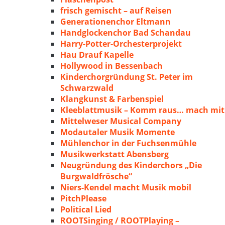
frisch gemischt – auf Reisen
Generationenchor Eltmann
Handglockenchor Bad Schandau
Harry-Potter-Orchesterprojekt
Hau Drauf Kapelle
Hollywood in Bessenbach
Kinderchorgründung St. Peter im
Schwarzwald
Klangkunst & Farbenspiel
Kleeblattmusik – Komm raus… mach mit
Mittelweser Musical Company
Modautaler Musik Momente
Mühlenchor in der Fuchsenmühle
Musikwerkstatt Abensberg
Neugründung des Kinderchors „Die
Burgwaldfrösche“
Niers-Kendel macht Musik mobil
PitchPlease
Political Lied
ROOTSinging / ROOTPlaying –