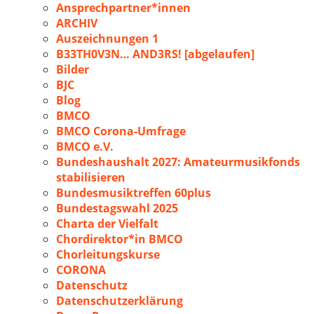
Ansprechpartner*innen
ARCHIV
Auszeichnungen 1
B33TH0V3N… AND3RS! [abgelaufen]
Bilder
BJC
Blog
BMCO
BMCO Corona-Umfrage
BMCO e.V.
Bundeshaushalt 2027: Amateurmusikfonds
stabilisieren
Bundesmusiktreffen 60plus
Bundestagswahl 2025
Charta der Vielfalt
Chordirektor*in BMCO
Chorleitungskurse
CORONA
Datenschutz
Datenschutzerklärung