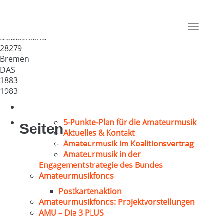
Singgemeinschaft
Habenhausen
Toggle
Deutschland
navigat
28279
Bremen
DAS
1883
1983
5-Punkte-Plan für die Amateurmusik
Seiten
Aktuelles & Kontakt
Amateurmusik im Koalitionsvertrag
Amateurmusik in der
Engagementstrategie des Bundes
Amateurmusikfonds
Postkartenaktion
Amateurmusikfonds: Projektvorstellungen
AMU – Die 3 PLUS