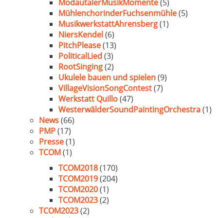
ModautalerMusikMomente
(5)
MühlenchorinderFuchsenmühle
(5)
MusikwerkstattAhrensberg
(1)
NiersKendel
(6)
PitchPlease
(13)
PoliticalLied
(3)
RootSinging
(2)
Ukulele bauen und spielen
(9)
VillageVisionSongContest
(7)
Werkstatt Quillo
(47)
WesterwälderSoundPaintingOrchestra
(1)
News
(66)
PMP
(17)
Presse
(1)
TCOM
(1)
TCOM2018
(170)
TCOM2019
(204)
TCOM2020
(1)
TCOM2023
(2)
TCOM2023
(2)