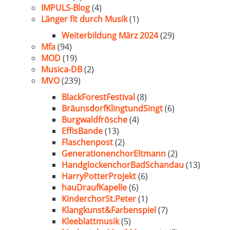
IMPULS-Blog
(4)
Länger fit durch Musik
(1)
Weiterbildung März 2024
(29)
Mfa
(94)
MOD
(19)
Musica-DB
(2)
MVO
(239)
BlackForestFestival
(8)
BräunsdorfKlingtundSingt
(6)
Burgwaldfrösche
(4)
EffisBande
(13)
Flaschenpost
(2)
GenerationenchorEltmann
(2)
HandglockenchorBadSchandau
(13)
HarryPotterProjekt
(6)
hauDraufKapelle
(6)
KinderchorSt.Peter
(1)
Klangkunst&Farbenspiel
(7)
Kleeblattmusik
(5)