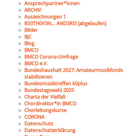
Ansprechpartner*innen
ARCHIV
Auszeichnungen 1
B33TH0V3N… AND3RS! [abgelaufen]
Bilder
BJC
Blog
BMCO
BMCO Corona-Umfrage
BMCO e.V.
Bundeshaushalt 2027: Amateurmusikfonds
stabilisieren
Bundesmusiktreffen 60plus
Bundestagswahl 2025
Charta der Vielfalt
Chordirektor*in BMCO
Chorleitungskurse
CORONA
Datenschutz
Datenschutzerklärung