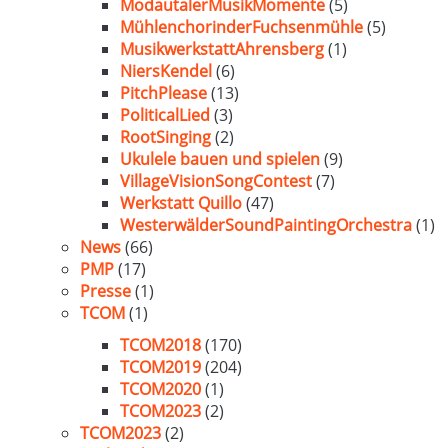
ModautalerMusikMomente
(5)
MühlenchorinderFuchsenmühle
(5)
MusikwerkstattAhrensberg
(1)
NiersKendel
(6)
PitchPlease
(13)
PoliticalLied
(3)
RootSinging
(2)
Ukulele bauen und spielen
(9)
VillageVisionSongContest
(7)
Werkstatt Quillo
(47)
WesterwälderSoundPaintingOrchestra
(1)
News
(66)
PMP
(17)
Presse
(1)
TCOM
(1)
TCOM2018
(170)
TCOM2019
(204)
TCOM2020
(1)
TCOM2023
(2)
TCOM2023
(2)