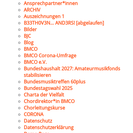
Ansprechpartner*innen
ARCHIV
Auszeichnungen 1
B33TH0V3N… AND3RS! [abgelaufen]
Bilder
BJC
Blog
BMCO
BMCO Corona-Umfrage
BMCO e.V.
Bundeshaushalt 2027: Amateurmusikfonds
stabilisieren
Bundesmusiktreffen 60plus
Bundestagswahl 2025
Charta der Vielfalt
Chordirektor*in BMCO
Chorleitungskurse
CORONA
Datenschutz
Datenschutzerklärung