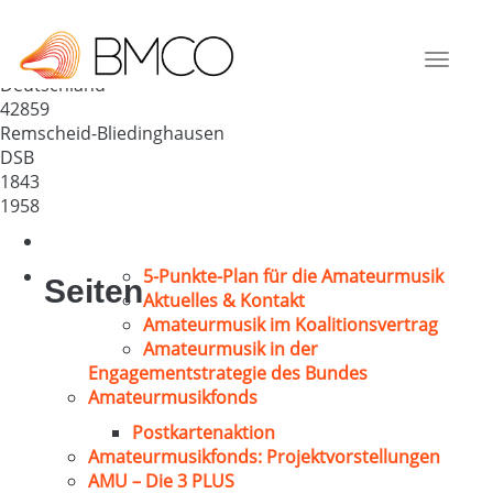
Sängervereinigung
Remscheid-Bliedinghausen
Toggle
Deutschland
navigat
42859
Remscheid-Bliedinghausen
DSB
1843
1958
5-Punkte-Plan für die Amateurmusik
Seiten
Aktuelles & Kontakt
Amateurmusik im Koalitionsvertrag
Amateurmusik in der
Engagementstrategie des Bundes
Amateurmusikfonds
Postkartenaktion
Amateurmusikfonds: Projektvorstellungen
AMU – Die 3 PLUS