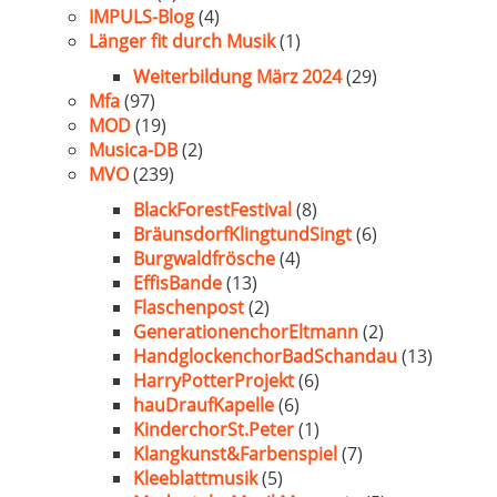
IMPULS-Blog
(4)
Länger fit durch Musik
(1)
Weiterbildung März 2024
(29)
Mfa
(97)
MOD
(19)
Musica-DB
(2)
MVO
(239)
BlackForestFestival
(8)
BräunsdorfKlingtundSingt
(6)
Burgwaldfrösche
(4)
EffisBande
(13)
Flaschenpost
(2)
GenerationenchorEltmann
(2)
HandglockenchorBadSchandau
(13)
HarryPotterProjekt
(6)
hauDraufKapelle
(6)
KinderchorSt.Peter
(1)
Klangkunst&Farbenspiel
(7)
Kleeblattmusik
(5)