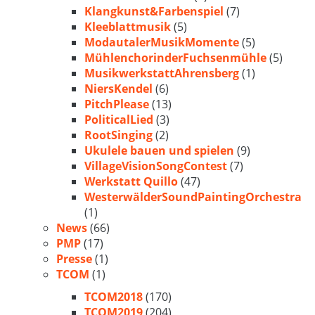
Klangkunst&Farbenspiel
(7)
Kleeblattmusik
(5)
ModautalerMusikMomente
(5)
MühlenchorinderFuchsenmühle
(5)
MusikwerkstattAhrensberg
(1)
NiersKendel
(6)
PitchPlease
(13)
PoliticalLied
(3)
RootSinging
(2)
Ukulele bauen und spielen
(9)
VillageVisionSongContest
(7)
Werkstatt Quillo
(47)
WesterwälderSoundPaintingOrchestra
(1)
News
(66)
PMP
(17)
Presse
(1)
TCOM
(1)
TCOM2018
(170)
TCOM2019
(204)