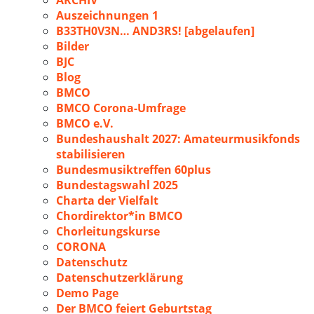
ARCHIV
Auszeichnungen 1
B33TH0V3N… AND3RS! [abgelaufen]
Bilder
BJC
Blog
BMCO
BMCO Corona-Umfrage
BMCO e.V.
Bundeshaushalt 2027: Amateurmusikfonds
stabilisieren
Bundesmusiktreffen 60plus
Bundestagswahl 2025
Charta der Vielfalt
Chordirektor*in BMCO
Chorleitungskurse
CORONA
Datenschutz
Datenschutzerklärung
Demo Page
Der BMCO feiert Geburtstag