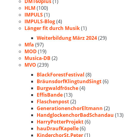
DMT60plus
(1)
HLM
(100)
IMPULS
(1)
IMPULS-Blog
(4)
Länger fit durch Musik
(1)
Weiterbildung März 2024
(29)
Mfa
(97)
MOD
(19)
Musica-DB
(2)
MVO
(239)
BlackForestFestival
(8)
BräunsdorfKlingtundSingt
(6)
Burgwaldfrösche
(4)
EffisBande
(13)
Flaschenpost
(2)
GenerationenchorEltmann
(2)
HandglockenchorBadSchandau
(13)
HarryPotterProjekt
(6)
hauDraufKapelle
(6)
KinderchorSt.Peter
(1)