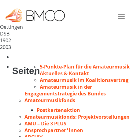
Sängerbund Oettingen
Deutschland
Toggle
86732
navigat
Oettingen
DSB
1902
2003
5-Punkte-Plan für die Amateurmusik
Seiten
Aktuelles & Kontakt
Amateurmusik im Koalitionsvertrag
Amateurmusik in der
Engagementstrategie des Bundes
Amateurmusikfonds
Postkartenaktion
Amateurmusikfonds: Projektvorstellungen
AMU – Die 3 PLUS
Ansprechpartner*innen