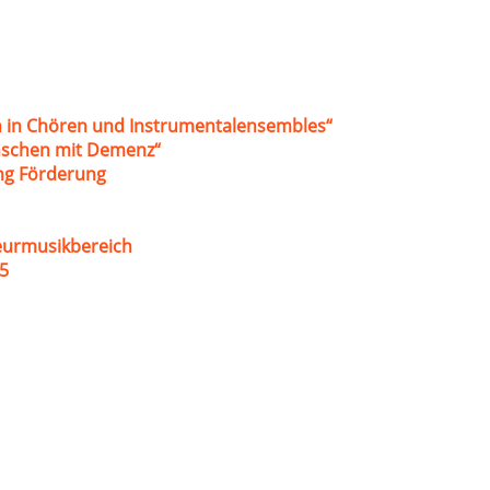
 in Chören und Instrumentalensembles“
nschen mit Demenz“
ung Förderung
eurmusikbereich
5