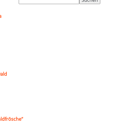
nach:
a
ald
ldfrösche“