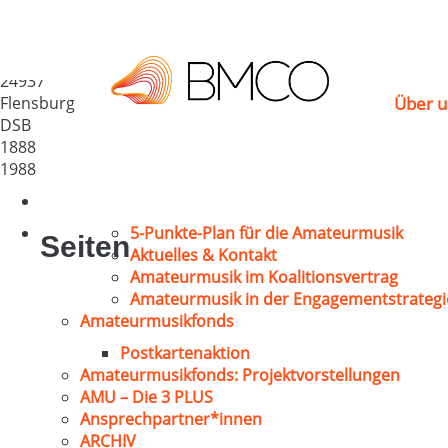
Postliedertafel v. 188
Deutschland
24937
Flensburg
Über u
DSB
1888
1988
5-Punkte-Plan für die Amateurmusik
Seiten
Aktuelles & Kontakt
Amateurmusik im Koalitionsvertrag
Amateurmusik in der Engagementstrategi
Amateurmusikfonds
Postkartenaktion
Amateurmusikfonds: Projektvorstellungen
AMU – Die 3 PLUS
Ansprechpartner*innen
ARCHIV