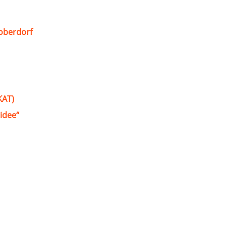
oberdorf
KAT)
idee“