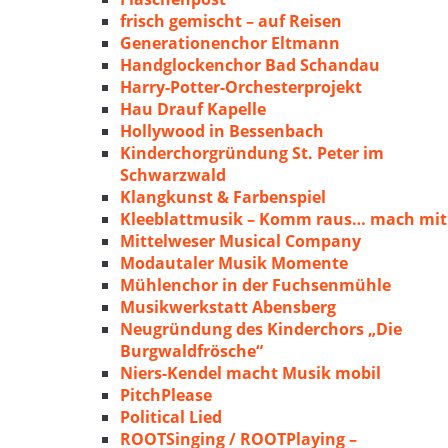
frisch gemischt – auf Reisen
Generationenchor Eltmann
Handglockenchor Bad Schandau
Harry-Potter-Orchesterprojekt
Hau Drauf Kapelle
Hollywood in Bessenbach
Kinderchorgründung St. Peter im
Schwarzwald
Klangkunst & Farbenspiel
Kleeblattmusik – Komm raus… mach mit
Mittelweser Musical Company
Modautaler Musik Momente
Mühlenchor in der Fuchsenmühle
Musikwerkstatt Abensberg
Neugründung des Kinderchors „Die
Burgwaldfrösche“
Niers-Kendel macht Musik mobil
PitchPlease
Political Lied
ROOTSinging / ROOTPlaying –