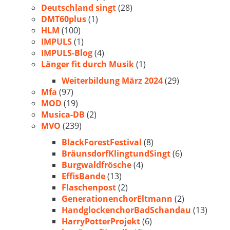
Deutschland singt
(28)
DMT60plus
(1)
HLM
(100)
IMPULS
(1)
IMPULS-Blog
(4)
Länger fit durch Musik
(1)
Weiterbildung März 2024
(29)
Mfa
(97)
MOD
(19)
Musica-DB
(2)
MVO
(239)
BlackForestFestival
(8)
BräunsdorfKlingtundSingt
(6)
Burgwaldfrösche
(4)
EffisBande
(13)
Flaschenpost
(2)
GenerationenchorEltmann
(2)
HandglockenchorBadSchandau
(13)
HarryPotterProjekt
(6)