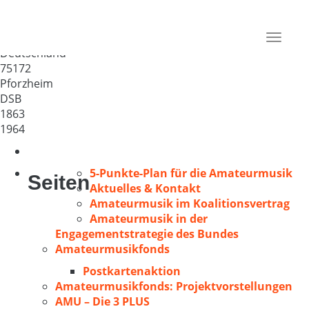
Pforzheimer Chorvereinigung
Liedertafel 1863
Toggle
Deutschland
navigat
75172
Pforzheim
DSB
1863
1964
5-Punkte-Plan für die Amateurmusik
Seiten
Aktuelles & Kontakt
Amateurmusik im Koalitionsvertrag
Amateurmusik in der
Engagementstrategie des Bundes
Amateurmusikfonds
Postkartenaktion
Amateurmusikfonds: Projektvorstellungen
AMU – Die 3 PLUS