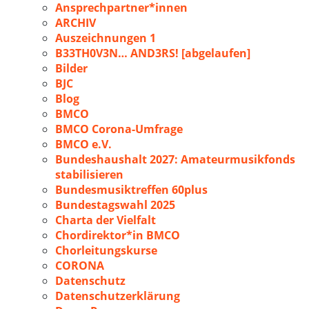
Ansprechpartner*innen
ARCHIV
Auszeichnungen 1
B33TH0V3N… AND3RS! [abgelaufen]
Bilder
BJC
Blog
BMCO
BMCO Corona-Umfrage
BMCO e.V.
Bundeshaushalt 2027: Amateurmusikfonds
stabilisieren
Bundesmusiktreffen 60plus
Bundestagswahl 2025
Charta der Vielfalt
Chordirektor*in BMCO
Chorleitungskurse
CORONA
Datenschutz
Datenschutzerklärung