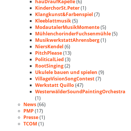
hauDraufKapelle
(6)
KinderchorSt.Peter
(1)
Klangkunst&Farbenspiel
(7)
Kleeblattmusik
(5)
ModautalerMusikMomente
(5)
MühlenchorinderFuchsenmühle
(5)
MusikwerkstattAhrensberg
(1)
NiersKendel
(6)
PitchPlease
(13)
PoliticalLied
(3)
RootSinging
(2)
Ukulele bauen und spielen
(9)
VillageVisionSongContest
(7)
Werkstatt Quillo
(47)
WesterwälderSoundPaintingOrchestra
(1)
News
(66)
PMP
(17)
Presse
(1)
TCOM
(1)