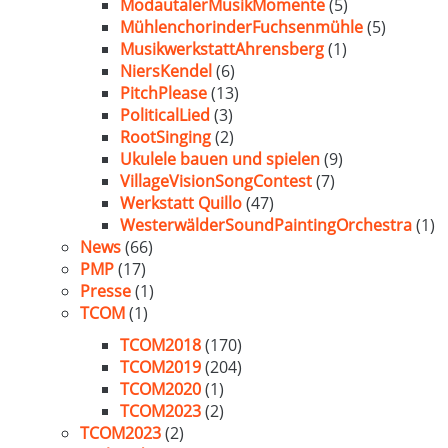
ModautalerMusikMomente
(5)
MühlenchorinderFuchsenmühle
(5)
MusikwerkstattAhrensberg
(1)
NiersKendel
(6)
PitchPlease
(13)
PoliticalLied
(3)
RootSinging
(2)
Ukulele bauen und spielen
(9)
VillageVisionSongContest
(7)
Werkstatt Quillo
(47)
WesterwälderSoundPaintingOrchestra
(1)
News
(66)
PMP
(17)
Presse
(1)
TCOM
(1)
TCOM2018
(170)
TCOM2019
(204)
TCOM2020
(1)
TCOM2023
(2)
TCOM2023
(2)