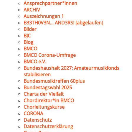
Ansprechpartner*innen
ARCHIV
Auszeichnungen 1
B33TH0V3N… AND3RS! [abgelaufen]
Bilder
BJC
Blog
BMCO
BMCO Corona-Umfrage
BMCO e.V.
Bundeshaushalt 2027: Amateurmusikfonds
stabilisieren
Bundesmusiktreffen 60plus
Bundestagswahl 2025
Charta der Vielfalt
Chordirektor*in BMCO
Chorleitungskurse
CORONA
Datenschutz
Datenschutzerklärung