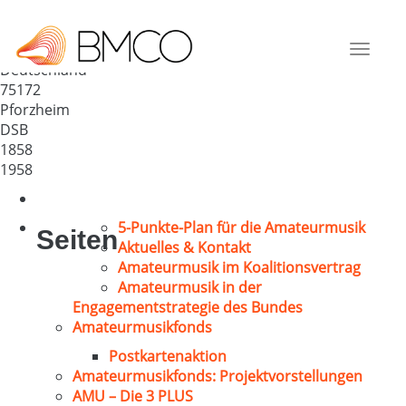
Oratorienchor d. MGV 1858
Pforzheim
Toggle
Deutschland
navigat
75172
Pforzheim
DSB
1858
1958
5-Punkte-Plan für die Amateurmusik
Seiten
Aktuelles & Kontakt
Amateurmusik im Koalitionsvertrag
Amateurmusik in der
Engagementstrategie des Bundes
Amateurmusikfonds
Postkartenaktion
Amateurmusikfonds: Projektvorstellungen
AMU – Die 3 PLUS