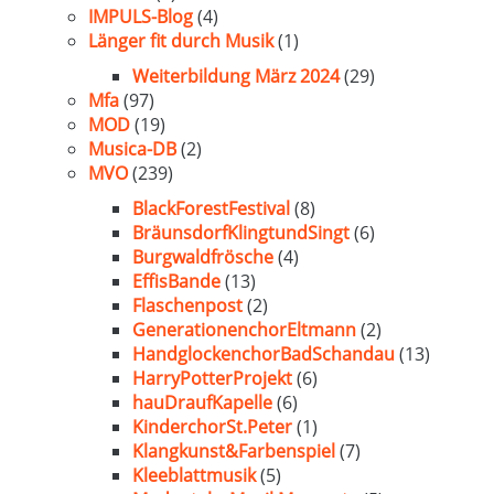
IMPULS-Blog
(4)
Länger fit durch Musik
(1)
Weiterbildung März 2024
(29)
Mfa
(97)
MOD
(19)
Musica-DB
(2)
MVO
(239)
BlackForestFestival
(8)
BräunsdorfKlingtundSingt
(6)
Burgwaldfrösche
(4)
EffisBande
(13)
Flaschenpost
(2)
GenerationenchorEltmann
(2)
HandglockenchorBadSchandau
(13)
HarryPotterProjekt
(6)
hauDraufKapelle
(6)
KinderchorSt.Peter
(1)
Klangkunst&Farbenspiel
(7)
Kleeblattmusik
(5)